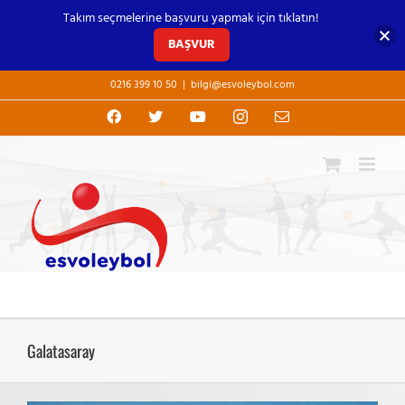
Takım seçmelerine başvuru yapmak için tıklatın!
BAŞVUR
Skip
0216 399 10 50
|
bilgi@esvoleybol.com
to
content
Facebook
X
YouTube
Instagram
E-
posta
Galatasaray