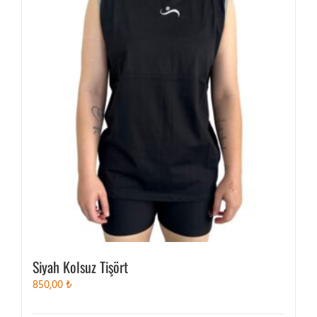
var.
Seçenekler
ürün
sayfasından
seçilebilir
Siyah Kolsuz Tişört
850,00
₺