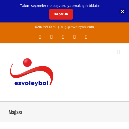
Takım seçmelerine başvuru yapmak için tıklatın!
BAŞVUR
Skip
0216 399 10 50
|
bilgi@esvoleybol.com
to
Facebook
X
YouTube
Instagram
E-
content
posta
Mağaza