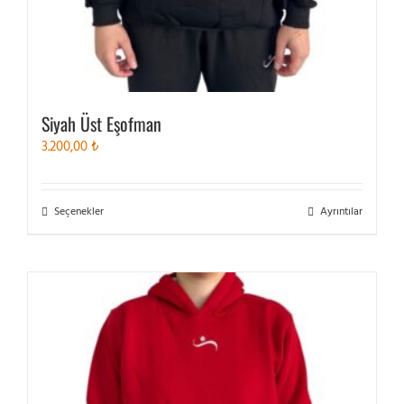
Siyah Üst Eşofman
3.200,00
₺
Bu
Seçenekler
Ayrıntılar
ürünün
birden
fazla
varyasyonu
var.
Seçenekler
ürün
sayfasından
seçilebilir