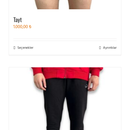
Tayt
1.000,00
₺
Bu
Seçenekler
Ayrıntılar
ürünün
birden
fazla
varyasyonu
var.
Seçenekler
ürün
sayfasından
seçilebilir