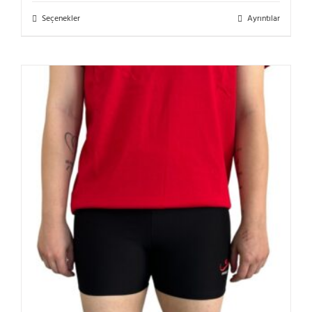
Bu
Seçenekler
Ayrıntılar
ürünün
birden
fazla
varyasyonu
var.
Seçenekler
ürün
sayfasından
seçilebilir