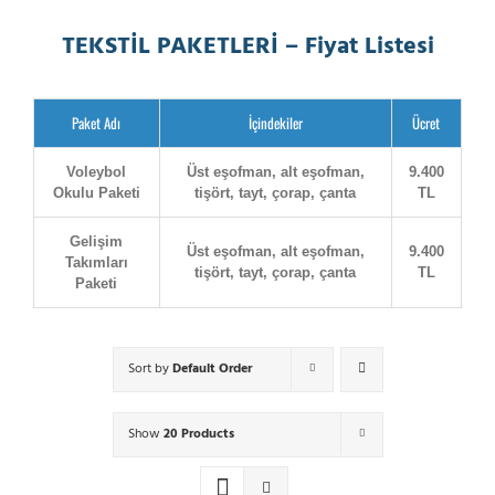
TEKSTİL PAKETLERİ – Fiyat Listesi
Paket Adı
İçindekiler
Ücret
Voleybol
Üst eşofman, alt eşofman,
9.400
Okulu Paketi
tişört, tayt, çorap, çanta
TL
Gelişim
Üst eşofman, alt eşofman,
9.400
Takımları
tişört, tayt, çorap, çanta
TL
Paketi
Sort by
Default Order
Show
20 Products