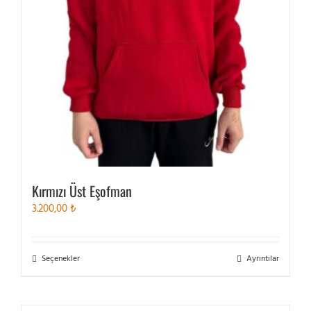
Kırmızı Üst Eşofman
3.200,00
₺
Bu
Seçenekler
Ayrıntılar
ürünün
birden
fazla