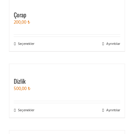
varyasyonu
var.
Çorap
Seçenekler
200,00
₺
ürün
sayfasından
seçilebilir
Bu
Seçenekler
Ayrıntılar
ürünün
birden
fazla
varyasyonu
var.
Dizlik
Seçenekler
500,00
₺
ürün
sayfasından
seçilebilir
Bu
Seçenekler
Ayrıntılar
ürünün
birden
fazla