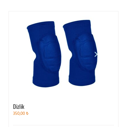
Dizlik
350,00
₺