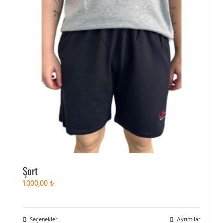
ürün
sayfasından
seçilebilir
Şort
1.000,00
₺
Bu
Seçenekler
Ayrıntılar