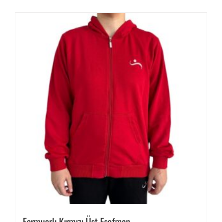
birden
fazla
varyasyonu
var.
Seçenekler
ürün
sayfasından
seçilebilir
Fermuarlı Kırmızı Üst Eşofman