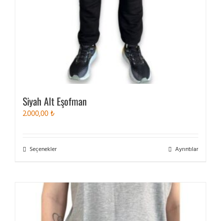
Siyah Alt Eşofman
2.000,00
₺
Bu
Seçenekler
Ayrıntılar
ürünün
birden
fazla
varyasyonu
var.
Seçenekler