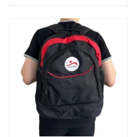
ürünün
birden
fazla
varyasyonu
var.
Seçenekler
ürün
sayfasından
seçilebilir