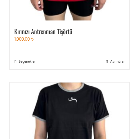
Kırmızı Antrenman Tişörtü
1.000,00
₺
Bu
Seçenekler
Ayrıntılar
ürünün
birden
fazla
varyasyonu
var.
Seçenekler
ürün
sayfasından
seçilebilir