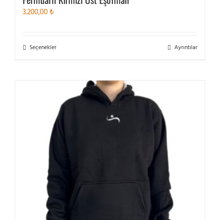
3.200,00
₺
Bu
Seçenekler
Ayrıntılar
ürünün
birden
fazla
varyasyonu
var.
Seçenekler
ürün
sayfasından
seçilebilir