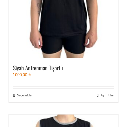
Siyah Antrenman Tişörtü
1.000,00
₺
Bu
Seçenekler
Ayrıntılar
ürünün
birden
fazla
varyasyonu