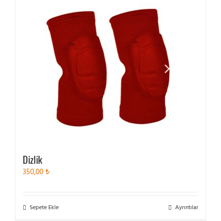
varyasyonu
var.
Seçenekler
ürün
sayfasından
seçilebilir
Dizlik
350,00
₺
Sepete Ekle
Ayrıntılar