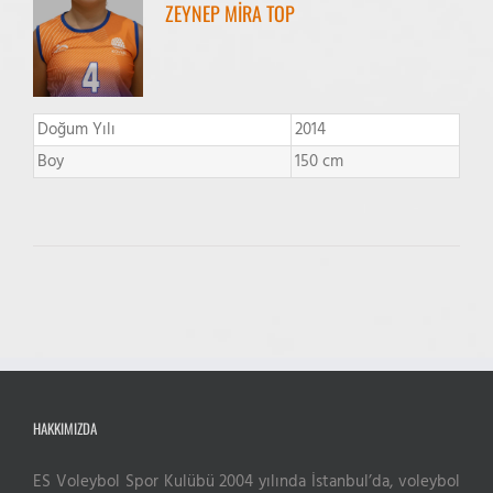
ZEYNEP MİRA TOP
Doğum Yılı
2014
Boy
150 cm
HAKKIMIZDA
ES Voleybol Spor Kulübü 2004 yılında İstanbul’da, voleybol