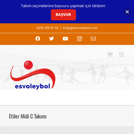
Takım seçmelerine başvuru yapmak için tıklatın!
BAŞVUR
Skip
0216 399 10 50
|
bilgi@esvoleybol.com
to
content
Facebook
X
YouTube
Instagram
E-
posta
Etiler Midi C Takımı