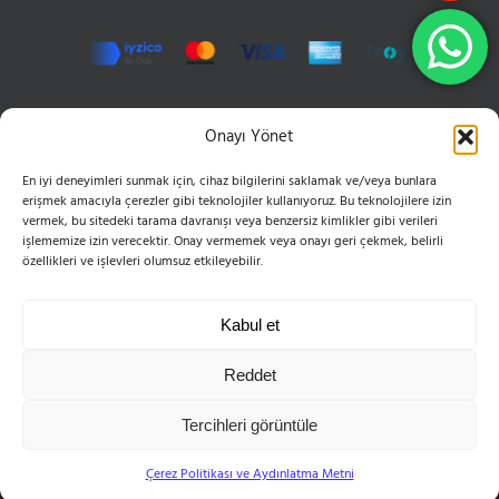
İLETIŞIM
Onayı Yönet
En iyi deneyimleri sunmak için, cihaz bilgilerini saklamak ve/veya bunlara
Hızır Reis Sokak No: 16 34846 Cevizli Maltepe
erişmek amacıyla çerezler gibi teknolojiler kullanıyoruz. Bu teknolojilere izin
Phone:
0216 399 10 50
vermek, bu sitedeki tarama davranışı veya benzersiz kimlikler gibi verileri
Mobile:
0555 654 61 83
işlememize izin verecektir. Onay vermemek veya onayı geri çekmek, belirli
Email:
bilgi@esvoleybol.com
özellikleri ve işlevleri olumsuz etkileyebilir.
Web:
esvoleybol.com
Kabul et
Reddet
Tercihleri görüntüle
Telif Hakkı 2004-2025 ES Spor Kulübü Derneği | Tüm Hakları Saklıdır
Facebook
X
YouTube
Instagram
E-
Çerez Politikası ve Aydınlatma Metni
posta