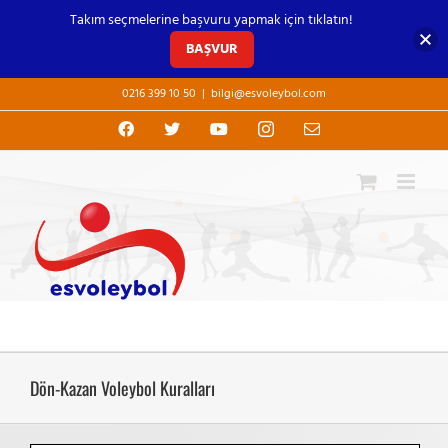
Takım seçmelerine başvuru yapmak için tıklatın!
BAŞVUR
Skip
0216 399 10 50
|
bilgi@esvoleybol.com
to
content
Facebook
X
YouTube
Instagram
E-
posta
Dön-Kazan Voleybol Kuralları