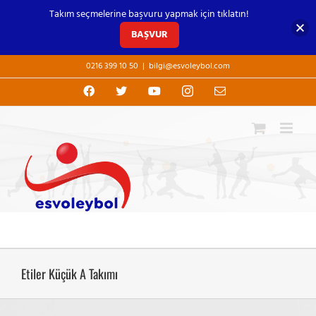
Takım seçmelerine başvuru yapmak için tıklatın!
BAŞVUR
Skip
0216 399 10 50
|
bilgi@esvoleybol.com
to
content
Facebook
X
YouTube
Instagram
E-
posta
Etiler Küçük A Takımı