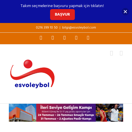
Takım seçmelerine başvuru yapmak için tıklatın!
BAŞVUR
Skip
0216 399 10 50
|
bilgi@esvoleybol.com
to
Facebook
X
YouTube
Instagram
E-
content
posta