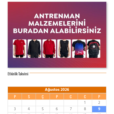
Etkinlik Takvimi
Ağustos 2026
P
S
Ç
P
C
C
P
1
2
3
4
5
6
7
8
9