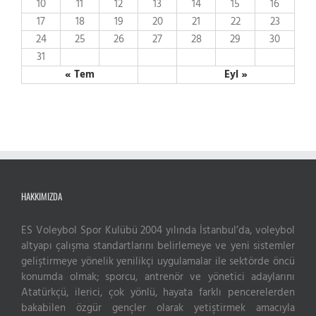
10
11
12
13
14
15
16
17
18
19
20
21
22
23
24
25
26
27
28
29
30
31
« Tem
Eyl »
HAKKIMIZDA
ES Voleybol Spor Kulübü 2004 yılında İstanbul’da, voleybol
altyapı çalışma standartlarını belirlemeye ve yeni sistemler
geliştirmeye yönelik yenilikçi uygulamalar ile sektörde öncü
konumda olmak; sporcu, antrenör ve yönetici adaylarını
Atatürkçü, ilerici, çok yönlü, hayata farklı pencerelerden
bakabilen özgür gençler olarak yetiştirmek amacıyla