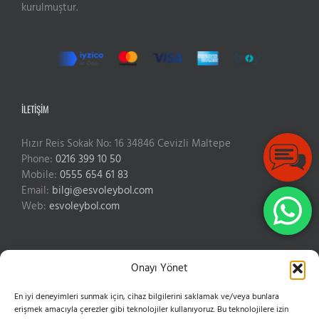
kurulmuştur.
Live Support
İLETIŞIM
Submit Request
Hızır Reis Sokak No: 16 34846 Cevizli Maltepe
Phone:
0216 399 10 50
Mobile:
0555 654 61 83
Email:
bilgi@esvoleybol.com
Web:
esvoleybol.com
Onayı Yönet
En iyi deneyimleri sunmak için, cihaz bilgilerini saklamak ve/veya bunlara
Telif Hakkı 2004-2025 ES Spor Kulübü Derneği | Tüm Hakları Saklıdır
erişmek amacıyla çerezler gibi teknolojiler kullanıyoruz. Bu teknolojilere izin