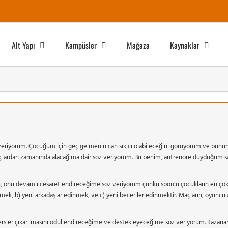
Alt Yapı
Kampüsler
Mağaza
Kaynaklar
iyorum. Çocuğum için geç gelmenin can sıkıcı olabileceğini görüyorum ve bunun 
ardan zamanında alacağıma dair söz veriyorum. Bu benim, antrenöre duyduğum s
onu devamlı cesaretlendireceğime söz veriyorum çünkü sporcu çocukların en çok ih
rmek, b) yeni arkadaşlar edinmek, ve c) yeni beceriler edinmektir. Maçların, oyuncu
rsler çıkarılmasını ödüllendireceğime ve destekleyeceğime söz veriyorum. Kazana