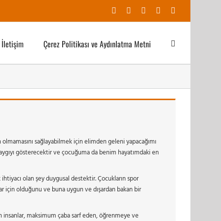
Facebook
X
YouTube
Instagram
E-
posta
İletişim
Çerez Politikası ve Aydınlatma Metni
olmamasını sağlayabilmek için elimden geleni yapacağımı
aygıyı gösterecektir ve çocuğuma da benim hayatımdaki en
tiyacı olan şey duygusal destektir. Çocukların spor
lar için olduğunu ve buna uygun ve dışardan bakan bir
n insanlar, maksimum çaba sarf eden, öğrenmeye ve