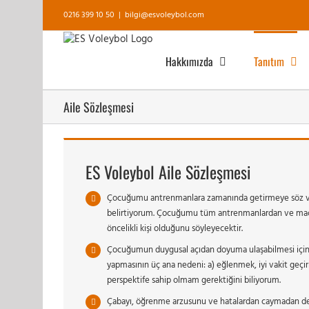
Skip
0216 399 10 50
|
bilgi@esvoleybol.com
to
content
Hakkımızda
Tanıtım
Aile Sözleşmesi
ES Voleybol Aile Sözleşmesi
Çocuğumu antrenmanlara zamanında getirmeye söz ver
belirtiyorum. Çocuğumu tüm antrenmanlardan ve maçl
öncelikli kişi olduğunu söyleyecektir.
Çocuğumun duygusal açıdan doyuma ulaşabilmesi için, 
yapmasının üç ana nedeni: a) eğlenmek, iyi vakit geçi
perspektife sahip olmam gerektiğini biliyorum.
Çabayı, öğrenme arzusunu ve hatalardan caymadan de