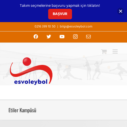
Takım seçmelerine başvuru yapmak için tıklatın!
BAŞVUR
Skip
0216 399 10 50
|
bilgi@esvoleybol.com
to
content
Facebook
X
YouTube
Instagram
E-
posta
Etiler Kampüsü