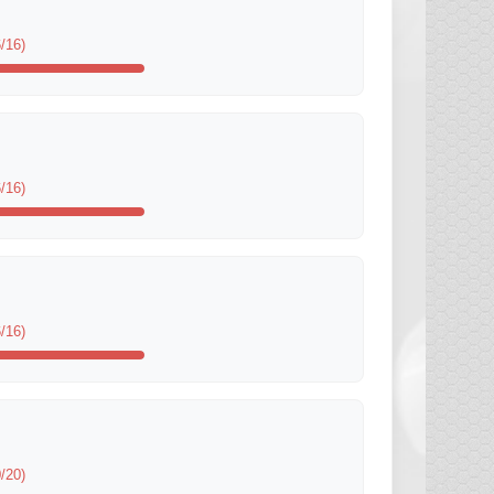
/16)
/16)
/16)
/20)