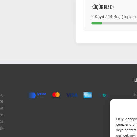
+
KÜÇÜK KIZ E
2 Kayıt / 14 Boş (Toplam:
İL
a,
H
ve
P
ar
M
ve
E
En iyi deneyi
ta
W
çerezler gibi
ak
veya benzersi
geri çekmek, b