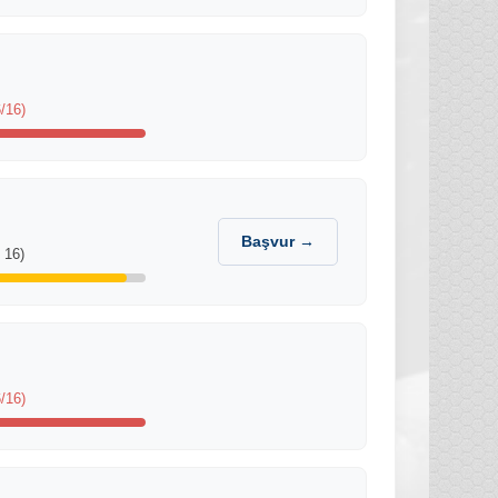
/16)
Başvur →
 16)
/16)