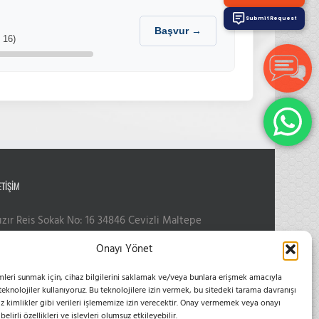
Submit Request
Başvur →
 16)
ETIŞIM
ızır Reis Sokak No: 16 34846 Cevizli Maltepe
hone:
0216 399 10 50
Onayı Yönet
obile:
0555 654 61 83
mail:
bilgi@esvoleybol.com
mleri sunmak için, cihaz bilgilerini saklamak ve/veya bunlara erişmek amacıyla
eb:
esvoleybol.com
 teknolojiler kullanıyoruz. Bu teknolojilere izin vermek, bu sitedeki tarama davranışı
z kimlikler gibi verileri işlememize izin verecektir. Onay vermemek veya onayı
elirli özellikleri ve işlevleri olumsuz etkileyebilir.