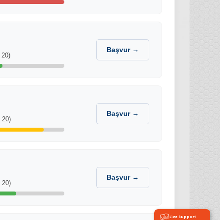
Başvur →
 20)
Başvur →
 20)
Başvur →
 20)
Live Support