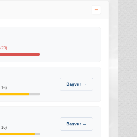
−
/20)
Başvur →
 16)
Başvur →
 16)