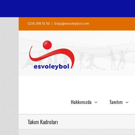
Skip
0216 399 10 50
|
bilgi@esvoleybol.com
to
content
Hakkımızda
Tanıtım
Takım Kadroları