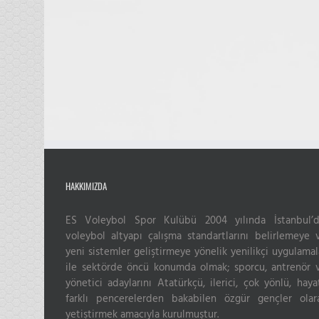
HAKKIMIZDA
ES Voleybol Spor Kulübü 2004 yılında İstanbul’d
voleybol altyapı çalışma standartlarını belirlemeye 
yeni sistemler geliştirmeye yönelik yenilikçi uygulamal
ile sektörde öncü konumda olmak; sporcu, antrenör 
yönetici adaylarını Atatürkçü, ilerici, çok yönlü, haya
farklı pencerelerden bakabilen özgür gençler olar
yetiştirmek amacıyla kurulmuştur.