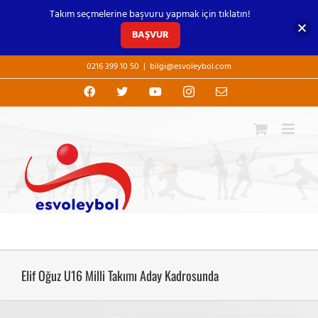
Takım seçmelerine başvuru yapmak için tıklatın!
BAŞVUR
Skip
0216 399 10 50
|
bilgi@esvoleybol.com
to
content
Facebook
X
YouTube
Instagram
E-
posta
Elif Oğuz U16 Milli Takımı Aday Kadrosunda