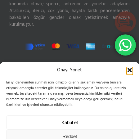
konumda olmak; sporcu, antrenör ve yönetici adaylarını
Atatürkçü, ilerici, çok yönlü, hayata farklı pencerelerden
bakabilen özgür gençler olarak yetiştirmek amacıyla
kurulmuştur.
İLETIŞIM
Onayı Yönet
En iyi deneyimleri sunmak için, cihaz bilgilerini saklamak ve/veya bunlara
Hızır Reis Sokak No: 16 34846 Cevizli Maltepe
erişmek amacıyla çerezler gibi teknolojiler kullanıyoruz. Bu teknolojilere izin
Phone:
0216 399 10 50
vermek, bu sitedeki tarama davranışı veya benzersiz kimlikler gibi verileri
Mobile:
0555 654 61 83
işlememize izin verecektir. Onay vermemek veya onayı geri çekmek, belirli
Email:
bilgi@esvoleybol.com
özellikleri ve işlevleri olumsuz etkileyebilir.
Web:
esvoleybol.com
Kabul et
Reddet