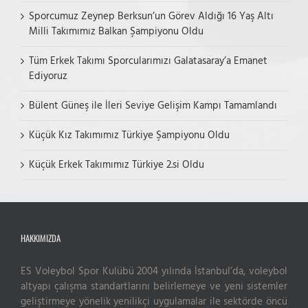
Sporcumuz Zeynep Berksun’un Görev Aldığı 16 Yaş Altı
Milli Takımımız Balkan Şampiyonu Oldu
Tüm Erkek Takımı Sporcularımızı Galatasaray’a Emanet
Ediyoruz
Bülent Güneş ile İleri Seviye Gelişim Kampı Tamamlandı
Küçük Kız Takımımız Türkiye Şampiyonu Oldu
Küçük Erkek Takımımız Türkiye 2.si Oldu
HAKKIMIZDA
ES Voleybol Spor Kulübü 2004 yılında İstanbul’da, voleybol
altyapı çalışma standartlarını belirlemeye ve yeni sistemler
Live Support
geliştirmeye yönelik yenilikçi uygulamalar ile sektörde öncü
Submit Request