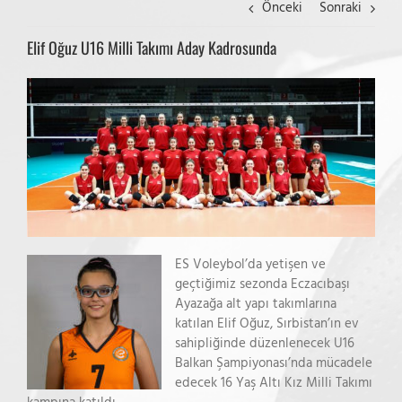
Önceki
Sonraki
Elif Oğuz U16 Milli Takımı Aday Kadrosunda
ES Voleybol’da yetişen ve
geçtiğimiz sezonda Eczacıbaşı
Ayazağa alt yapı takımlarına
katılan Elif Oğuz, Sırbistan’ın ev
sahipliğinde düzenlenecek U16
Balkan Şampiyonası’nda mücadele
edecek 16 Yaş Altı Kız Milli Takımı