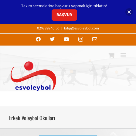
Takım seçmelerine başvuru yapmak için tıklatın!
BAŞVUR
Skip
0216 399 10 50
|
bilgi@esvoleybol.com
to
content
Facebook
X
YouTube
Instagram
E-
posta
Erkek Voleybol Okulları