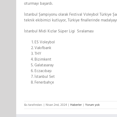
oturmayı başardı.
İstanbul Şampiyonu olarak Festival Voleybol Türkiye Ş
teknik ekibimizi kutluyor, Türkiye finallerinde madalyay
İstanbul Midi Kızlar Süper Ligi Sıralaması
ES Voleybol
Vakıfbank
THY
Bizimkent
Galatasaray
Eczacıbaşı
İstanbul Set
Fenerbahçe
&s tarafından.
|
Nisan 2nd, 2024
|
Haberler
|
Yorum yok