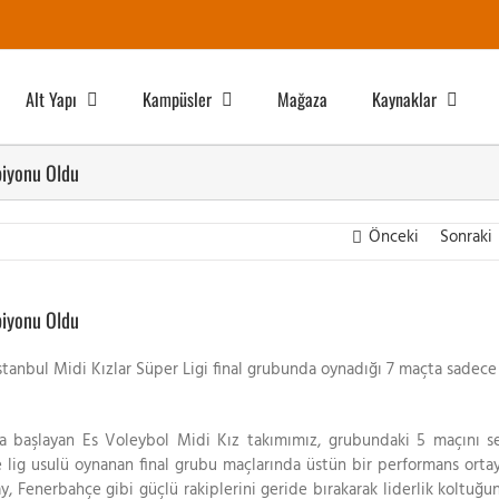
Alt Yapı
Kampüsler
Mağaza
Kaynaklar
piyonu Oldu
Önceki
Sonraki
piyonu Oldu
tanbul Midi Kızlar Süper Ligi final grubunda oynadığı 7 maçta sadece
la başlayan Es Voleybol Midi Kız takımımız, grubundaki 5 maçını s
 lig usulü oynanan final grubu maçlarında üstün bir performans orta
y, Fenerbahçe gibi güçlü rakiplerini geride bırakarak liderlik koltuğu