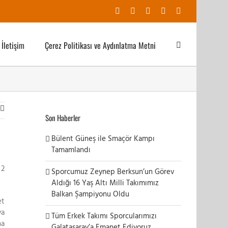
Facebook
X
YouTube
Instagram
E-
posta
İletişim
Çerez Politikası ve Aydınlatma Metni
Son Haberler
Bülent Güneş ile Smaçör Kampı
Tamamlandı
 2
Sporcumuz Zeynep Berksun’un Görev
Aldığı 16 Yaş Altı Milli Takımımız
Balkan Şampiyonu Oldu
et
ya
Tüm Erkek Takımı Sporcularımızı
na
Galatasaray’a Emanet Ediyoruz