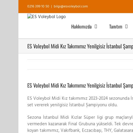
Skip
0216 399 10 50
|
bilgi@esvoleybol.com
to
content
Hakkımızda
Tanıtım
ES Voleybol Midi Kız Takımımız Yenilgisiz İstanbul Şam
View
Larger
ES Voleybol Midi Kız Takımımız Yenilgisiz İstanbul Şam
Image
ES Voleybol Midi Kız takımımız 2023-2024 sezonunda İs
set vererek yenilgisiz İstanbul Şampiyonu oldu.
Sezona İstanbul Midi Kızlar Süper ligi grup maçlarıy
vermeden kazanarak Final Grubuna yükseldi. Tek devre
koyan takımımız, Vakıfbank, Eczacıbaşı, THY, Galatasara