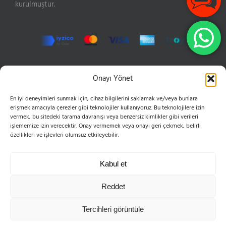
kurulmuştur.
İLETIŞIM
Onayı Yönet
En iyi deneyimleri sunmak için, cihaz bilgilerini saklamak ve/veya bunlara
Hızır Reis Sokak No: 16 34846 Cevizli Maltepe
erişmek amacıyla çerezler gibi teknolojiler kullanıyoruz. Bu teknolojilere izin
Phone:
0216 399 10 50
vermek, bu sitedeki tarama davranışı veya benzersiz kimlikler gibi verileri
Mobile:
0555 654 61 83
işlememize izin verecektir. Onay vermemek veya onayı geri çekmek, belirli
Email:
bilgi@esvoleybol.com
özellikleri ve işlevleri olumsuz etkileyebilir.
Web:
esvoleybol.com
Kabul et
Reddet
Tercihleri görüntüle
Telif Hakkı 2004-2025 ES Spor Kulübü Derneği | Tüm Hakları Saklıdır