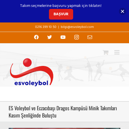
Takım seçmelerine başvuru yapmak için tıklatın!
BAŞVUR
Skip
0216 399 10 50
|
bilgi@esvoleybol.com
to
content
Facebook
X
YouTube
Instagram
E-
posta
ES Voleybol ve Eczacıbaşı Dragos Kampüsü Minik Takımları
Kasım Şenliğinde Buluştu