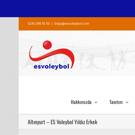
Skip
0216 399 10 50
|
bilgi@esvoleybol.com
to
content
Hakkımızda
Tanıtım
Altınyurt – ES Voleybol Yıldız Erkek