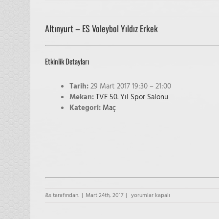
Altınyurt – ES Voleybol Yıldız Erkek
Etkinlik Detayları
Tarih:
29 Mart 2017 19:30
–
21:00
Mekan:
TVF 50. Yıl Spor Salonu
Kategori:
Maç
Altınyurt
&s tarafından.
|
Mart 24th, 2017
|
yorumlar kapalı
–
ES