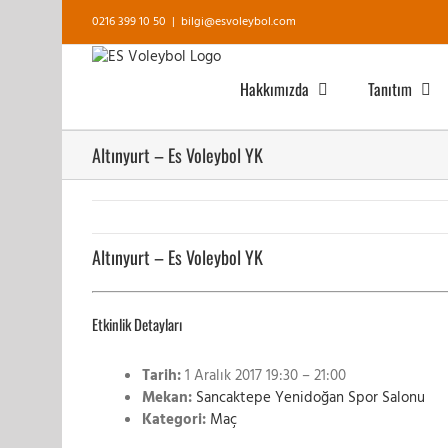
Skip
0216 399 10 50
|
bilgi@esvoleybol.com
to
content
Hakkımızda
Tanıtım
Altınyurt – Es Voleybol YK
Altınyurt – Es Voleybol YK
Etkinlik Detayları
Tarih:
1 Aralık 2017 19:30
–
21:00
Mekan:
Sancaktepe Yenidoğan Spor Salonu
Kategori:
Maç