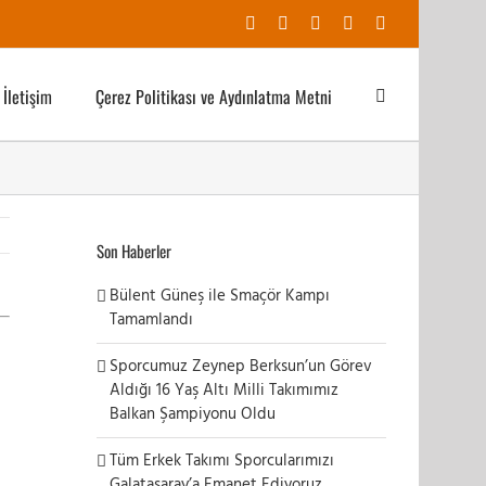
Facebook
X
YouTube
Instagram
E-
posta
İletişim
Çerez Politikası ve Aydınlatma Metni
Son Haberler
Bülent Güneş ile Smaçör Kampı
Tamamlandı
Sporcumuz Zeynep Berksun’un Görev
Aldığı 16 Yaş Altı Milli Takımımız
Balkan Şampiyonu Oldu
Tüm Erkek Takımı Sporcularımızı
Galatasaray’a Emanet Ediyoruz