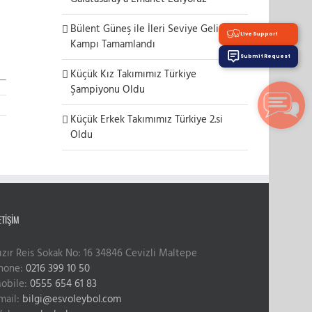
Bülent Güneş ile İleri Seviye Gelişim
Live Support
Kampı Tamamlandı
Submit Request
Küçük Kız Takımımız Türkiye
Şampiyonu Oldu
Küçük Erkek Takımımız Türkiye 2.si
Oldu
ETIŞIM
ızır Reis Sokak No: 16 34846 Cevizli Maltepe
hone:
0216 399 10 50
obile:
0555 654 61 83
mail:
bilgi@esvoleybol.com