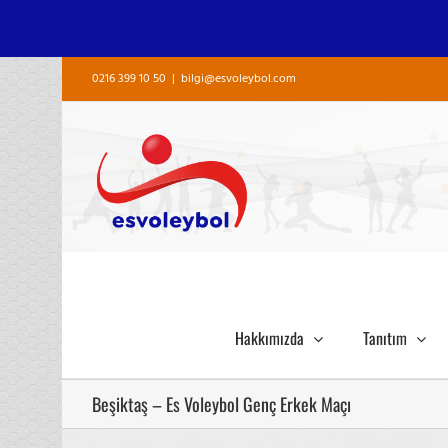
Skip
0216 399 10 50
|
bilgi@esvoleybol.com
to
content
Hakkımızda
Tanıtım
Beşiktaş – Es Voleybol Genç Erkek Maçı