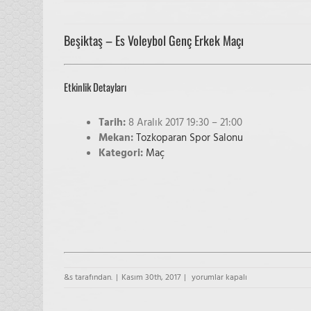
Beşiktaş – Es Voleybol Genç Erkek Maçı
Etkinlik Detayları
Tarih:
8 Aralık 2017 19:30
–
21:00
Mekan:
Tozkoparan Spor Salonu
Kategori:
Maç
Beşiktaş
&s tarafından.
|
Kasım 30th, 2017
|
yorumlar kapalı
–
Es