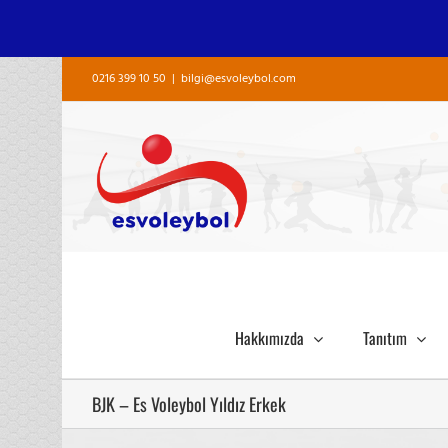
Skip
0216 399 10 50
|
bilgi@esvoleybol.com
to
content
Hakkımızda
Tanıtım
BJK – Es Voleybol Yıldız Erkek