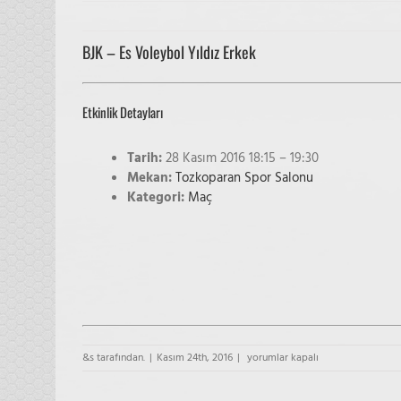
BJK – Es Voleybol Yıldız Erkek
Etkinlik Detayları
Tarih:
28 Kasım 2016 18:15
–
19:30
Mekan:
Tozkoparan Spor Salonu
Kategori:
Maç
BJK
&s tarafından.
|
Kasım 24th, 2016
|
yorumlar kapalı
–
Es