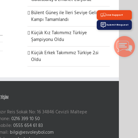
Bülent Güneş ile İleri Seviye Gelişim
Live Support
Kampı Tamamlandı
Submit Request
Küçük Kız Takımımız Türkiye
Şampiyonu Oldu
Küçük Erkek Takımımız Türkiye 2.si
Oldu
ETIŞIM
ızır Reis Sokak No: 16 34846 Cevizli Maltepe
hone:
0216 399 10 50
obile:
0555 654 61 83
mail:
bilgi@esvoleybol.com