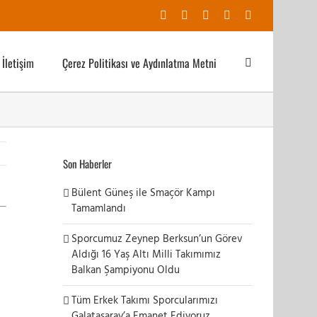
Facebook
X
YouTube
Instagram
E-
posta
İletişim
Çerez Politikası ve Aydınlatma Metni
Son Haberler
Bülent Güneş ile Smaçör Kampı
Tamamlandı
Sporcumuz Zeynep Berksun’un Görev
Aldığı 16 Yaş Altı Milli Takımımız
Balkan Şampiyonu Oldu
Tüm Erkek Takımı Sporcularımızı
Galatasaray’a Emanet Ediyoruz