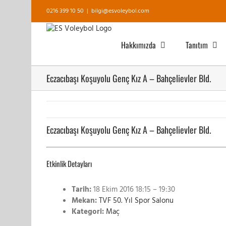
Skip
0216 399 10 50
|
bilgi@esvoleybol.com
to
content
Hakkımızda
Tanıtım
Eczacıbaşı Koşuyolu Genç Kız A – Bahçelievler Bld.
Eczacıbaşı Koşuyolu Genç Kız A – Bahçelievler Bld.
Etkinlik Detayları
Tarih:
18 Ekim 2016 18:15
–
19:30
Mekan:
TVF 50. Yıl Spor Salonu
Kategori:
Maç