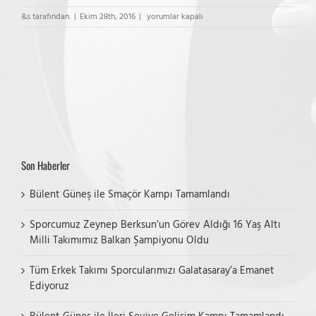
Eczacıbaşı
&s tarafından.
|
Ekim 28th, 2016
|
yorumlar kapalı
Koşuyolu
Yıldız
Kız
A
–
TED
İst.
Koleji
(B)
için
Son Haberler
Bülent Güneş ile Smaçör Kampı Tamamlandı
Sporcumuz Zeynep Berksun’un Görev Aldığı 16 Yaş Altı
Milli Takımımız Balkan Şampiyonu Oldu
Tüm Erkek Takımı Sporcularımızı Galatasaray’a Emanet
Ediyoruz