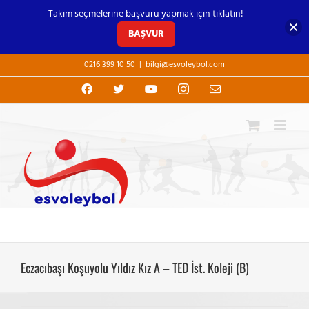
Takım seçmelerine başvuru yapmak için tıklatın!
BAŞVUR
Skip
0216 399 10 50
|
bilgi@esvoleybol.com
to
content
Facebook
X
YouTube
Instagram
E-
posta
Eczacıbaşı Koşuyolu Yıldız Kız A – TED İst. Koleji (B)