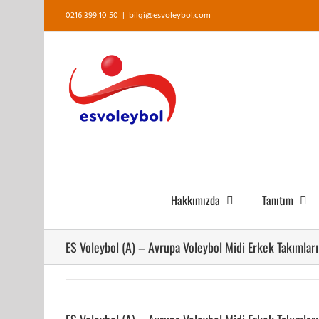
Skip
0216 399 10 50
|
bilgi@esvoleybol.com
to
content
Hakkımızda
Tanıtım
ES Voleybol (A) – Avrupa Voleybol Midi Erkek Takımlar