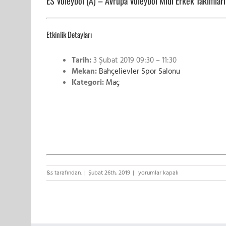
ES Voleybol (A) – Avrupa Voleybol Midi Erkek Takımlar
Etkinlik Detayları
Tarih:
3 Şubat 2019 09:30
–
11:30
Mekan:
Bahçelievler Spor Salonu
Kategori:
Maç
ES
&s tarafından.
|
Şubat 26th, 2019
|
yorumlar kapalı
Voleybol
(A)
–
Avrupa
Voleybol