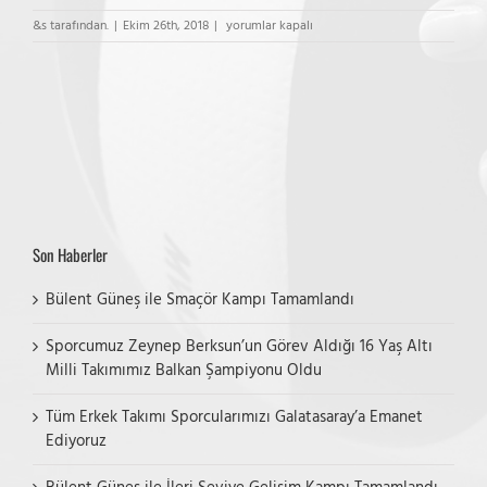
ES
&s tarafından.
|
Ekim 26th, 2018
|
yorumlar kapalı
Voleybol
–
Balkan
Yeşilbağlar
Midi
Kız
Maçı
için
Son Haberler
Bülent Güneş ile Smaçör Kampı Tamamlandı
Sporcumuz Zeynep Berksun’un Görev Aldığı 16 Yaş Altı
Milli Takımımız Balkan Şampiyonu Oldu
Tüm Erkek Takımı Sporcularımızı Galatasaray’a Emanet
Ediyoruz