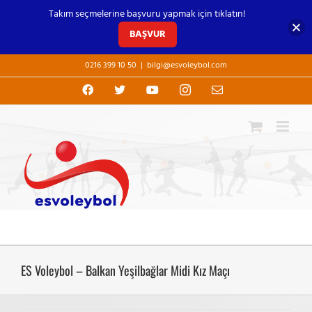
Takım seçmelerine başvuru yapmak için tıklatın!
BAŞVUR
Skip
0216 399 10 50
|
bilgi@esvoleybol.com
to
content
Facebook
X
YouTube
Instagram
E-
posta
ES Voleybol – Balkan Yeşilbağlar Midi Kız Maçı