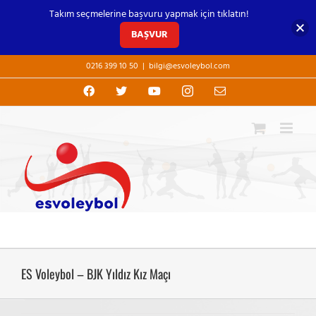
Takım seçmelerine başvuru yapmak için tıklatın!
BAŞVUR
Skip
0216 399 10 50
|
bilgi@esvoleybol.com
to
content
Facebook
X
YouTube
Instagram
E-
posta
ES Voleybol – BJK Yıldız Kız Maçı