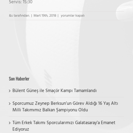
Servis: 15:30
ES
&s tarafından.
|
Mart 19th, 2018
|
yorumlar kapalı
Voleybol
–
BJK
Yıldız
Kız
Maçı
için
Son Haberler
Bülent Güneş ile Smaçör Kampı Tamamlandı
Sporcumuz Zeynep Berksun’un Görev Aldığı 16 Yaş Altı
Milli Takımımız Balkan Şampiyonu Oldu
Tüm Erkek Takımı Sporcularımızı Galatasaray’a Emanet
Ediyoruz