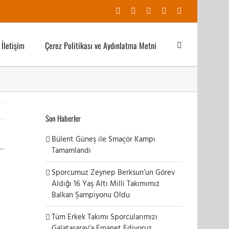
Facebook
X
YouTube
Instagram
E-
posta
İletişim
Çerez Politikası ve Aydınlatma Metni
Son Haberler
Bülent Güneş ile Smaçör Kampı
Tamamlandı
Sporcumuz Zeynep Berksun’un Görev
Aldığı 16 Yaş Altı Milli Takımımız
Balkan Şampiyonu Oldu
Tüm Erkek Takımı Sporcularımızı
Galatasaray’a Emanet Ediyoruz