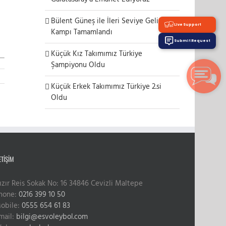
Bülent Güneş ile İleri Seviye Gelişim
Live Support
Kampı Tamamlandı
Submit Request
Küçük Kız Takımımız Türkiye
Şampiyonu Oldu
Küçük Erkek Takımımız Türkiye 2.si
Oldu
ETIŞIM
ızır Reis Sokak No: 16 34846 Cevizli Maltepe
hone:
0216 399 10 50
obile:
0555 654 61 83
mail:
bilgi@esvoleybol.com