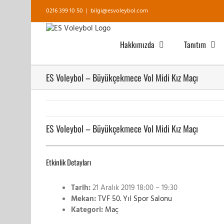
Skip
0216 399 10 50
|
bilgi@esvoleybol.com
to
content
Hakkımızda
Tanıtım
ES Voleybol – Büyükçekmece Vol Midi Kız Maçı
ES Voleybol – Büyükçekmece Vol Midi Kız Maçı
Etkinlik Detayları
Tarih:
21 Aralık 2019 18:00
–
19:30
Mekan:
TVF 50. Yıl Spor Salonu
Kategori:
Maç