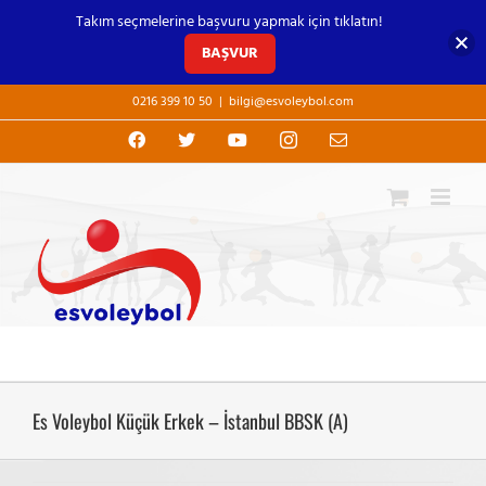
Takım seçmelerine başvuru yapmak için tıklatın!
BAŞVUR
Skip
0216 399 10 50
|
bilgi@esvoleybol.com
to
content
Facebook
X
YouTube
Instagram
E-
posta
Es Voleybol Küçük Erkek – İstanbul BBSK (A)