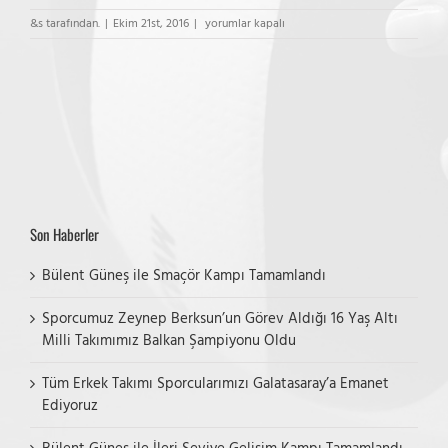
Es
&s tarafından.
|
Ekim 21st, 2016
|
yorumlar kapalı
Voleybol
Küçük
Erkek
–
İstanbul
BBSK
(A)
için
Son Haberler
Bülent Güneş ile Smaçör Kampı Tamamlandı
Sporcumuz Zeynep Berksun’un Görev Aldığı 16 Yaş Altı
Milli Takımımız Balkan Şampiyonu Oldu
Tüm Erkek Takımı Sporcularımızı Galatasaray’a Emanet
Ediyoruz