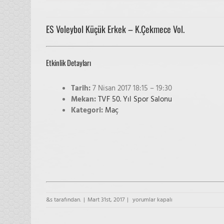
ES Voleybol Küçük Erkek – K.Çekmece Vol.
Etkinlik Detayları
Tarih:
7 Nisan 2017 18:15
–
19:30
Mekan:
TVF 50. Yıl Spor Salonu
Kategori:
Maç
ES
&s tarafından.
|
Mart 31st, 2017
|
yorumlar kapalı
Voleybol
Küçük