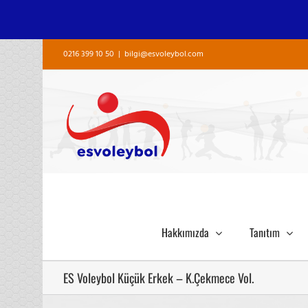
Skip
0216 399 10 50
|
bilgi@esvoleybol.com
to
content
Hakkımızda
Tanıtım
ES Voleybol Küçük Erkek – K.Çekmece Vol.