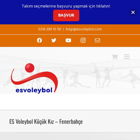
Takım seçmelerine başvuru yapmak için tıklatın!
BAŞVUR
Skip
0216 399 10 50
|
bilgi@esvoleybol.com
to
content
Facebook
X
YouTube
Instagram
E-
posta
ES Voleybol Küçük Kız – Fenerbahçe