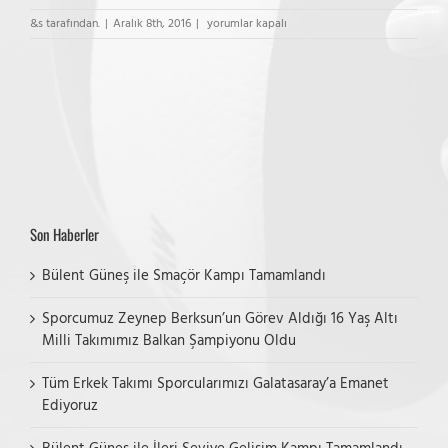
ES
&s tarafından.
|
Aralık 8th, 2016
|
yorumlar kapalı
Voleybol
Küçük
Kız
–
Fenerbahçe
için
Son Haberler
Bülent Güneş ile Smaçör Kampı Tamamlandı
Sporcumuz Zeynep Berksun’un Görev Aldığı 16 Yaş Altı
Milli Takımımız Balkan Şampiyonu Oldu
Tüm Erkek Takımı Sporcularımızı Galatasaray’a Emanet
Ediyoruz