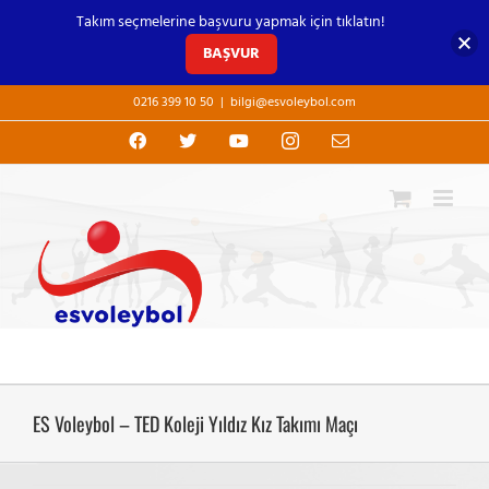
Takım seçmelerine başvuru yapmak için tıklatın!
BAŞVUR
Skip
0216 399 10 50
|
bilgi@esvoleybol.com
to
content
Facebook
X
YouTube
Instagram
E-
posta
ES Voleybol – TED Koleji Yıldız Kız Takımı Maçı