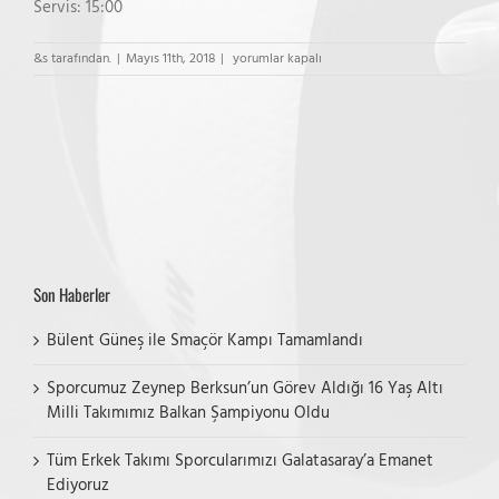
Servis: 15:00
ES
&s tarafından.
|
Mayıs 11th, 2018
|
yorumlar kapalı
Voleybol
–
TED
Koleji
Yıldız
Kız
Takımı
Maçı
için
Son Haberler
Bülent Güneş ile Smaçör Kampı Tamamlandı
Sporcumuz Zeynep Berksun’un Görev Aldığı 16 Yaş Altı
Milli Takımımız Balkan Şampiyonu Oldu
Tüm Erkek Takımı Sporcularımızı Galatasaray’a Emanet
Ediyoruz