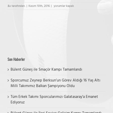
Es
&s tarafından.
|
Kasım 10th, 2016
|
yorumlar kapalı
Voleybol
Yıldız
Erkek
–
Fabrika
Vol.
için
Son Haberler
Bülent Güneş ile Smaçör Kampı Tamamlandı
Sporcumuz Zeynep Berksun’un Görev Aldığı 16 Yaş Altı
Milli Takımımız Balkan Şampiyonu Oldu
Tüm Erkek Takımı Sporcularımızı Galatasaray’a Emanet
Ediyoruz