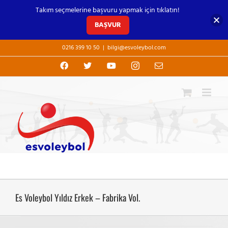
Takım seçmelerine başvuru yapmak için tıklatın!
BAŞVUR
Skip
0216 399 10 50
|
bilgi@esvoleybol.com
to
content
Facebook
X
YouTube
Instagram
E-
posta
Es Voleybol Yıldız Erkek – Fabrika Vol.