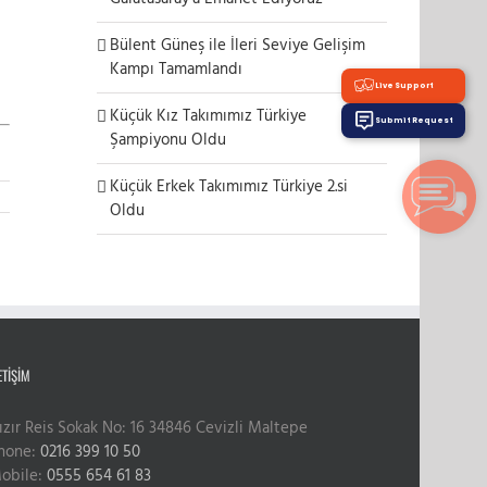
Bülent Güneş ile İleri Seviye Gelişim
Kampı Tamamlandı
Live Support
Küçük Kız Takımımız Türkiye
Submit Request
Şampiyonu Oldu
Küçük Erkek Takımımız Türkiye 2.si
Oldu
ETIŞIM
ızır Reis Sokak No: 16 34846 Cevizli Maltepe
hone:
0216 399 10 50
obile:
0555 654 61 83