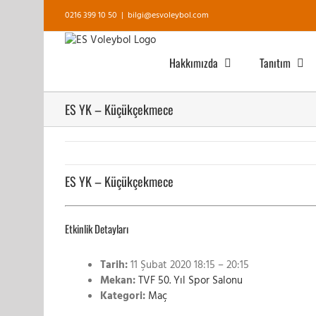
Skip
0216 399 10 50
|
bilgi@esvoleybol.com
to
content
Hakkımızda
Tanıtım
ES YK – Küçükçekmece
ES YK – Küçükçekmece
Etkinlik Detayları
Tarih:
11 Şubat 2020 18:15
–
20:15
Mekan:
TVF 50. Yıl Spor Salonu
Kategori:
Maç