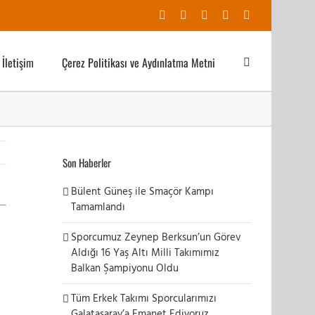
Facebook
X
YouTube
Instagram
E-
posta
İletişim
Çerez Politikası ve Aydınlatma Metni
Son Haberler
Bülent Güneş ile Smaçör Kampı
Tamamlandı
Sporcumuz Zeynep Berksun’un Görev
Aldığı 16 Yaş Altı Milli Takımımız
Balkan Şampiyonu Oldu
Tüm Erkek Takımı Sporcularımızı
Galatasaray’a Emanet Ediyoruz