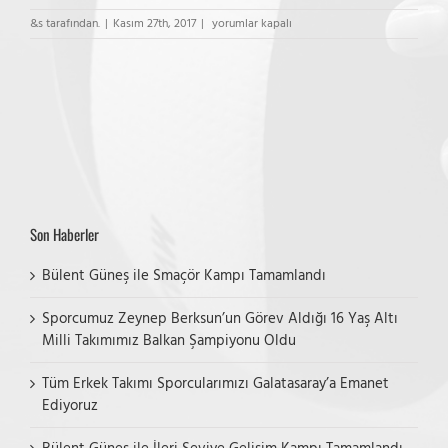
ME
&s tarafından.
|
Kasım 27th, 2017
|
yorumlar kapalı
Marmara
Akademi
–
Es
Voleybol
Midi
Erkek
Maçı
için
Son Haberler
Bülent Güneş ile Smaçör Kampı Tamamlandı
Sporcumuz Zeynep Berksun’un Görev Aldığı 16 Yaş Altı
Milli Takımımız Balkan Şampiyonu Oldu
Tüm Erkek Takımı Sporcularımızı Galatasaray’a Emanet
Ediyoruz