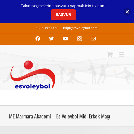
Takım seçmelerine başvuru yapmak için tıklatın!
BAŞVUR
Skip
0216 399 10 50
|
bilgi@esvoleybol.com
to
content
Facebook
X
YouTube
Instagram
E-
posta
ME Marmara Akademi – Es Voleybol Midi Erkek Maçı