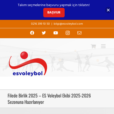
Takım seçmelerine başvuru yapmak için tıklatın!
BAŞVUR
Skip
0216 399 10 50
|
bilgi@esvoleybol.com
to
content
Facebook
X
YouTube
Instagram
E-
posta
Filede Birlik 2025 – ES Voleybol Ekibi 2025-2026
Sezonuna Hazırlanıyor