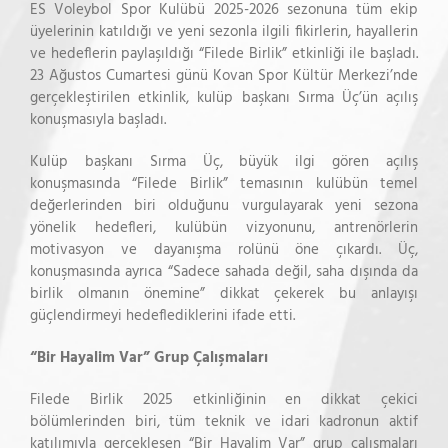
ES Voleybol Spor Kulübü 2025-2026 sezonuna tüm ekip
üyelerinin katıldığı ve yeni sezonla ilgili fikirlerin, hayallerin
ve hedeflerin paylaşıldığı “Filede Birlik” etkinliği ile başladı.
23 Ağustos Cumartesi günü Kovan Spor Kültür Merkezi’nde
gerçekleştirilen etkinlik, kulüp başkanı Sırma Üç’ün açılış
konuşmasıyla başladı.
Kulüp başkanı Sırma Üç, büyük ilgi gören açılış
konuşmasında “Filede Birlik” temasının kulübün temel
değerlerinden biri olduğunu vurgulayarak yeni sezona
yönelik hedefleri, kulübün vizyonunu, antrenörlerin
motivasyon ve dayanışma rolünü öne çıkardı. Üç,
konuşmasında ayrıca “Sadece sahada değil, saha dışında da
birlik olmanın önemine” dikkat çekerek bu anlayışı
güçlendirmeyi hedeflediklerini ifade etti.
“Bir Hayalim Var” Grup Çalışmaları
Filede Birlik 2025 etkinliğinin en dikkat çekici
bölümlerinden biri, tüm teknik ve idari kadronun aktif
katılımıyla gerçekleşen “Bir Hayalim Var” grup çalışmaları