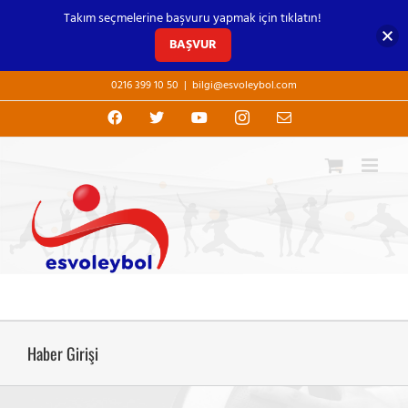
Takım seçmelerine başvuru yapmak için tıklatın!
BAŞVUR
Skip
0216 399 10 50
|
bilgi@esvoleybol.com
to
content
Facebook
X
YouTube
Instagram
E-
posta
Haber Girişi