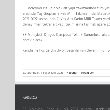
ES Voleybol kız ve erkek alt yapı takımlarında tüm yaş 
arasında Yaş Grupları Erkek Milli Takımlarında İstatist
2021-2022 sezonunda 21 Yaş Altı Kadın Milli Takımı yard
deneyimleri tekrar alt yapı takımlarına taşımak üzere E
ES Voleybol Dragos Kampüsü Teknik Sorumlusu olarak
görev alacak.
Kendisine hoş geldin diyor, başarılarının devamını diliy
&s tarafından.
|
Şubat 12th, 2026
|
Haberler
|
Yorum yok
HAKKIMIZDA
ES Voleybol Spor Kulübü 2004 yılında İstanbul’d