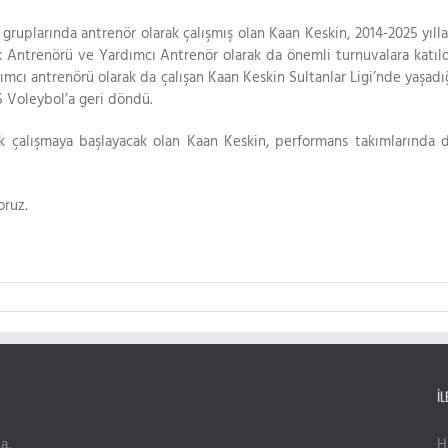
gruplarında antrenör olarak çalışmış olan Kaan Keskin, 2014-2025 yılla
ik Antrenörü ve Yardımcı Antrenör olarak da önemli turnuvalara katıld
ımcı antrenörü olarak da çalışan Kaan Keskin Sultanlar Ligi’nde yaşadı
S Voleybol’a geri döndü.
 çalışmaya başlayacak olan Kaan Keskin, performans takımlarında 
oruz.
İL
a,
H