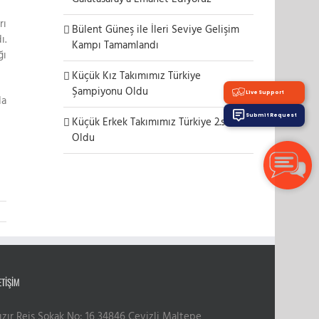
rı
Bülent Güneş ile İleri Seviye Gelişim
ı.
Kampı Tamamlandı
ğı
Küçük Kız Takımımız Türkiye
Şampiyonu Oldu
Live Support
da
Submit Request
Küçük Erkek Takımımız Türkiye 2.si
Oldu
ETIŞIM
ızır Reis Sokak No: 16 34846 Cevizli Maltepe