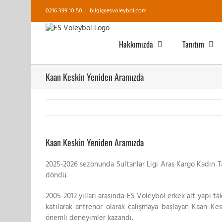
Skip
0216 399 10 50
|
bilgi@esvoleybol.com
to
content
Hakkımızda
Tanıtım
Kaan Keskin Yeniden Aramızda
View
Larger
Kaan Keskin Yeniden Aramızda
Image
2025-2026 sezonunda Sultanlar Ligi Aras Kargo Kadın T
döndü.
2005-2012 yılları arasında ES Voleybol erkek alt yapı ta
katılarak antrenör olarak çalışmaya başlayan Kaan K
önemli deneyimler kazandı.