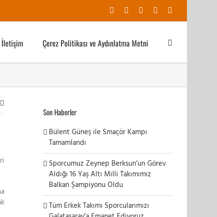
Facebook
X
YouTube
Instagram
E-
posta
İletişim
Çerez Politikası ve Aydınlatma Metni
Son Haberler
Bülent Güneş ile Smaçör Kampı
Tamamlandı
ri
Sporcumuz Zeynep Berksun’un Görev
Aldığı 16 Yaş Altı Milli Takımımız
Balkan Şampiyonu Oldu
na
ak
Tüm Erkek Takımı Sporcularımızı
Galatasaray’a Emanet Ediyoruz