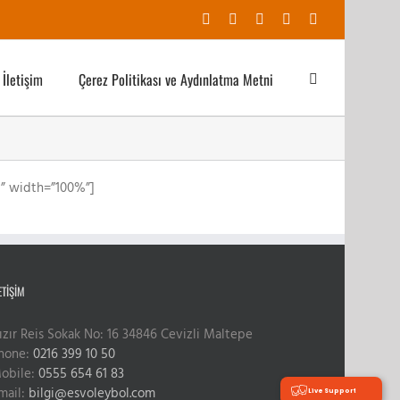
Facebook
X
YouTube
Instagram
E-
posta
İletişim
Çerez Politikası ve Aydınlatma Metni
p” width=”100%”]
ETIŞIM
ızır Reis Sokak No: 16 34846 Cevizli Maltepe
hone:
0216 399 10 50
obile:
0555 654 61 83
mail:
bilgi@esvoleybol.com
Live Support