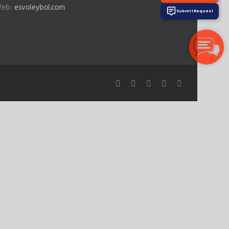
eb:
esvoleybol.com
Submit Request
Facebook
X
YouTube
Instagram
E-
posta