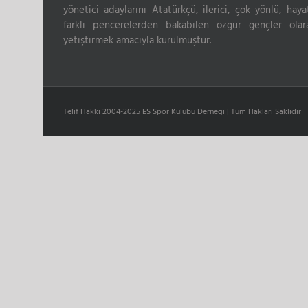
yönetici adaylarını Atatürkçü, ilerici, çok yönlü, haya
farklı pencerelerden bakabilen özgür gençler olar
yetiştirmek amacıyla kurulmuştur.
Telif Hakkı 2004-2025 ES Spor Kulübü Derneği | Tüm Hakları Saklıdır