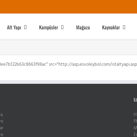
Alt Yapı
Kampüsler
Mağaza
Kaynaklar
e7b122b63c8663f98ac” src=”http://asp.esvoleybol.com/istaltyapi.as
İL
a,
H
ve
P
ar
M
ve
E