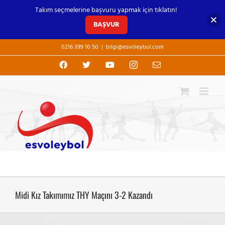
Takım seçmelerine başvuru yapmak için tıklatın!
BAŞVUR
Skip
0216 399 10 50
|
bilgi@esvoleybol.com
to
content
Facebook
X
YouTube
Instagram
E-
posta
Midi Kız Takımımız THY Maçını 3-2 Kazandı