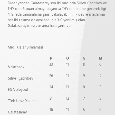
Diğer yandan Galatasaray son iki maçında Silivri Çağrıbey ve
THY’den 6 puan almayı başarırsa THY’nin önüne geçerek ligi
4. Sırada tamamlama şansı yakalayabilir. İlk devre maçlarına
her iki takıma da aynı sonuçla 3-0 yenilmiş olan
Galatasaray’ın işi zor ama hala şansı var.
Midi Kızlar Sıralaması
P
O
G
M
33
11
11
0
Vakıfbank
26
11
9
2
Silivri Çağrıbey
24
13
8
5
ES Voleybol
21
12
7
5
Türk Hava Yolları
16
11
5
6
Galatasaray