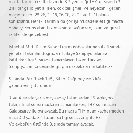
maçta takımımız ilk devrede 3-2 yenildiği THY karşısında 3-
2’lik bir galibiyet alırken, çok çekişmeli ve heyecanlı geçen
maçın setleri 28-26, 25-18, 26-28, 23-25 ve 15-11 olarak
sonuçlandı. Her iki takımın da çok iyi mücadele ettiği maçta
daha iyi servis atan takım avantaj sağlarken, uzun ve güzel
ralliler de gerçekleşti.
İstanbul Midi Kızlar Süper Ligi müsabakalarında ilk 4 sırada
yer alan takımlar doğrudan Türkiye Şampiyonalarına
katılırken ligi 5. sırada tamamlayan takım Türkiye
Şampiyonları öncesinde grup müsabakalarına katılacak.
Şu anda Vakıfbank 1.liği, Silivri Çağrıbey ise 2.liği
garantilemiş durumda.
3. ve 4. sırada yer almaya aday takımlardan ES Voleybol
takımı final serisi maçlarını tamamlarken, THY son maçını
Galatasaray ile oynayacak. Bu maçta THY puan kaybetmeden
maçı 3-0 ya da 3-1 kazanırsa ligi set averajı ile ES
Voleybol’un üstünde 3. sırada tamamlayacak.