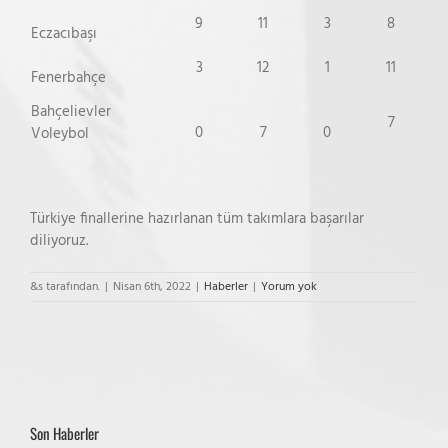
9
11
3
8
Eczacıbaşı
3
12
1
11
Fenerbahçe
Bahçelievler
7
0
7
0
Voleybol
Türkiye finallerine hazırlanan tüm takımlara başarılar
diliyoruz.
&s tarafından.
|
Nisan 6th, 2022
|
Haberler
|
Yorum yok
Son Haberler