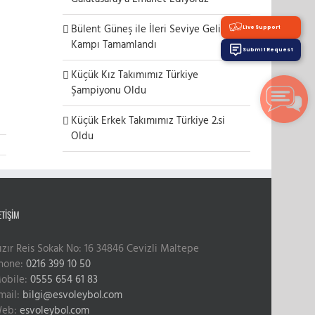
Bülent Güneş ile İleri Seviye Gelişim
Live Support
Kampı Tamamlandı
Submit Request
Küçük Kız Takımımız Türkiye
Şampiyonu Oldu
Küçük Erkek Takımımız Türkiye 2.si
Oldu
ETIŞIM
ızır Reis Sokak No: 16 34846 Cevizli Maltepe
hone:
0216 399 10 50
obile:
0555 654 61 83
mail:
bilgi@esvoleybol.com
eb:
esvoleybol.com