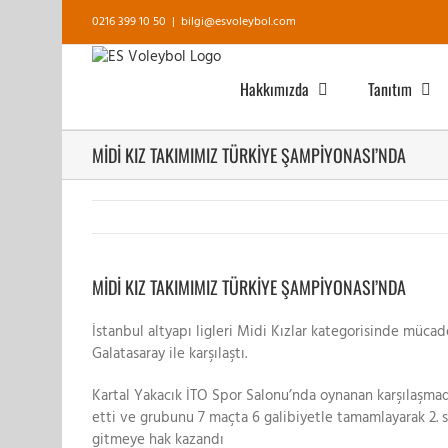
Skip
0216 399 10 50
|
bilgi@esvoleybol.com
to
content
Hakkımızda
Tanıtım
MİDİ KIZ TAKIMIMIZ TÜRKİYE ŞAMPİYONASI’NDA
View
Larger
MİDİ KIZ TAKIMIMIZ TÜRKİYE ŞAMPİYONASI’NDA
Image
İstanbul altyapı ligleri Midi Kızlar kategorisinde müc
Galatasaray ile karşılaştı.
Kartal Yakacık İTO Spor Salonu’nda oynanan karşılaşmad
etti ve grubunu 7 maçta 6 galibiyetle tamamlayarak 2. s
gitmeye hak kazandı