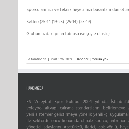
Sporcularımızı ve teknik heyetimizi başarılarından ötür
Setler; (25-14 (19-25) (25-14) (25-19)
Grubumuzdaki puan tablosu ise şöyle oluştu;
&s tarafından.
|
Mart 17th, 2019
|
Haberler
|
Yorum yok
HAKKIMIZDA
ES Voleybol Spor Kulübü 2004 yılında İstanbul’d
voleybol altyapı çalışma standartlarını belirlemeye 
yeni sistemler geliştirmeye yönelik yenilikçi uygulamal
ile sektörde öncü konumda olmak; sporcu, antrenör 
yönetici adaylarını Atatürkçü, ilerici, çok yönlü, haya