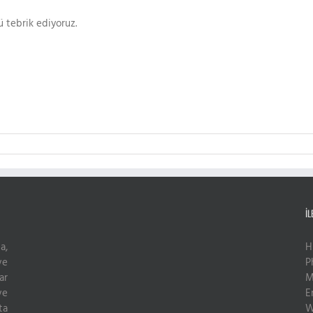
ü tebrik ediyoruz.
İL
a,
H
ve
P
ar
M
ve
E
ta
W