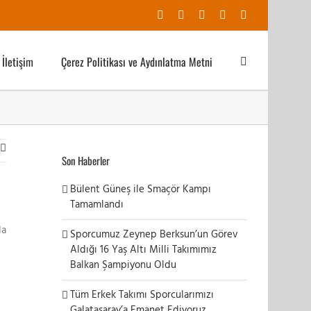
Facebook
X
YouTube
Instagram
E-
posta
İletişim
Çerez Politikası ve Aydınlatma Metni
Son Haberler
Bülent Güneş ile Smaçör Kampı
Tamamlandı
da
Sporcumuz Zeynep Berksun’un Görev
Aldığı 16 Yaş Altı Milli Takımımız
Balkan Şampiyonu Oldu
Tüm Erkek Takımı Sporcularımızı
Galatasaray’a Emanet Ediyoruz