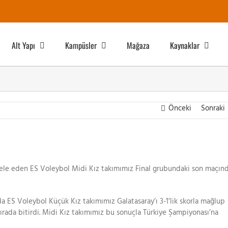
Alt Yapı
Kampüsler
Mağaza
Kaynaklar
Önceki
Sonraki
adele eden ES Voleybol Midi Kız takımımız Final grubundaki son maçın
a ES Voleybol Küçük Kız takımımız Galatasaray’ı 3-1’lik skorla mağlup
ırada bitirdi. Midi Kız takımımız bu sonuçla Türkiye Şampiyonası’na