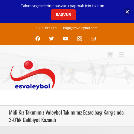
Takım seçmelerine başvuru yapmak için tıklatın!
BAŞVUR
Skip
0216 399 10 50
|
bilgi@esvoleybol.com
to
content
Facebook
X
YouTube
Instagram
E-
posta
Midi Kız Takımımız Voleybol Takımımız Eczacıbaşı Karşısında
3-0’lık Galibiyet Kazandı