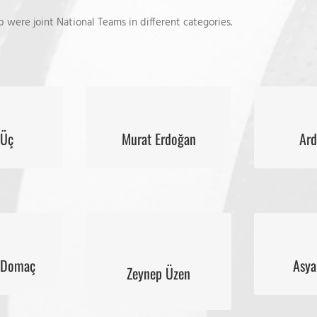
b were joint National Teams in different categories.
 Üç
Murat Erdoğan
Ard
 Üç
Murat Erdoğan
Ard
onal Team
2016 U19 National Team
2015 U17
Zeynep Üzen
 Domaç
Asya
 Domaç
Asya
2014 U16 National Team
onal Team
2014 U16
Zeynep Üzen
2014 U18 National Team