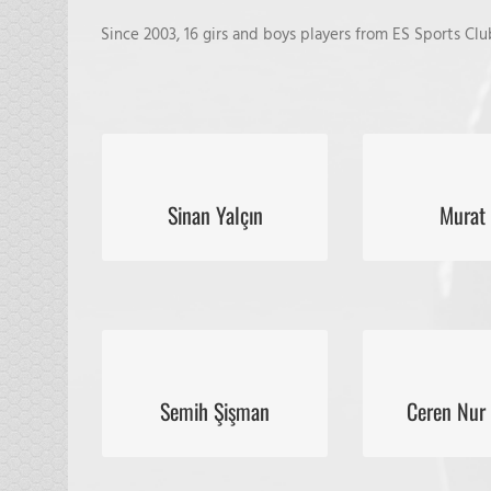
Since 2003, 16 girs and boys players from ES Sports Clu
Sinan Yalçın
Murat
Sinan Yalçın
Murat
2016 U17 National Team
2016 U19 Nati
Semih Şişman
Ceren Nur
Semih Şişman
Ceren Nur
2015 U17 National Team
2015 U18 Nati