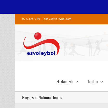
Skip
0216 399 10 50
|
bilgi@esvoleybol.com
to
content
Hakkımızda
Tanıtım
Players in National Teams