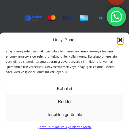
İLETIŞIM
Onayı Yönet
En iyi deneyimleri sunmak için, cihaz bilgilerini saklamak ve/veya bunlara
Hızır Reis Sokak No: 16 34846 Cevizli Maltepe
erişmek amacıyla çerezler gibi teknolojiler kullanıyoruz. Bu teknolojilere izin
Phone:
0216 399 10 50
vermek, bu sitedeki tarama davranışı veya benzersiz kimlikler gibi verileri
Mobile:
0555 654 61 83
işlememize izin verecektir. Onay vermemek veya onayı geri çekmek, belirli
Email:
bilgi@esvoleybol.com
özellikleri ve işlevleri olumsuz etkileyebilir.
Web:
esvoleybol.com
Kabul et
Reddet
Tercihleri görüntüle
Telif Hakkı 2004-2025 ES Spor Kulübü Derneği | Tüm Hakları Saklıdır
Facebook
X
YouTube
Instagram
E-
Çerez Politikası ve Aydınlatma Metni