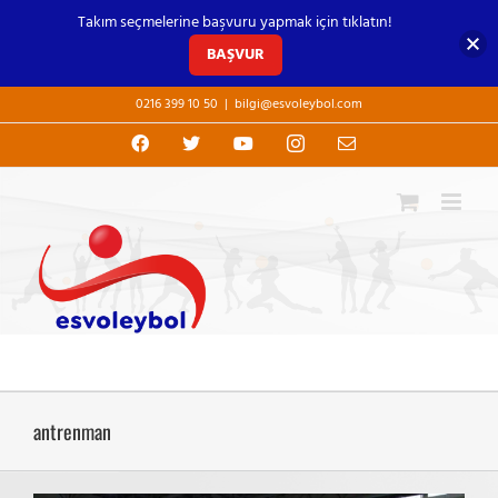
Takım seçmelerine başvuru yapmak için tıklatın!
BAŞVUR
Skip
0216 399 10 50
|
bilgi@esvoleybol.com
to
content
Facebook
X
YouTube
Instagram
E-
posta
antrenman