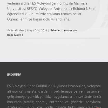
yerlerini aldılar. ES Voleybol Şenliğimiz ile Marmara
Üniversitesi BESYO Voleybol Antrenörlük Bölümü 1. Sınıf
öğrencileri kulübümüzde stajlarını tamamladılar.
Öğrencilerimize başarı dolu yıllar dileriz.
&s tarafından.
|
Mayıs 21st, 2018
|
Haberler
|
Yorum yok
Read More
HAKKIMIZDA
ES Voleybol Spor Kulübü 2004 yılında İstanbul’da, voleybol
altyapı çalışma standartlarını belirlemeye ve yeni sistemler
Live Support
geliştirmeye yönelik yenilikçi uygulamalar ile sektörde öncü
Submit Request
konumda olmak; sporcu, antrenör ve yönetici adaylarını
Atatürkçü, ilerici, çok yönlü, hayata farklı pencerelerden