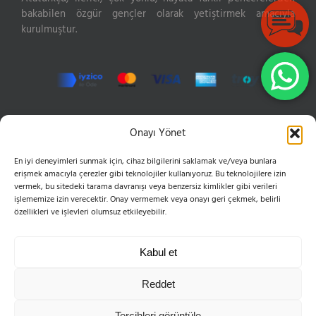
bakabilen özgür gençler olarak yetiştirmek amacıyla
kurulmuştur.
İLETIŞIM
Onayı Yönet
En iyi deneyimleri sunmak için, cihaz bilgilerini saklamak ve/veya bunlara
Hızır Reis Sokak No: 16 34846 Cevizli Maltepe
erişmek amacıyla çerezler gibi teknolojiler kullanıyoruz. Bu teknolojilere izin
Phone:
0216 399 10 50
vermek, bu sitedeki tarama davranışı veya benzersiz kimlikler gibi verileri
Mobile:
0555 654 61 83
işlememize izin verecektir. Onay vermemek veya onayı geri çekmek, belirli
Email:
bilgi@esvoleybol.com
özellikleri ve işlevleri olumsuz etkileyebilir.
Web:
esvoleybol.com
Kabul et
Reddet
Tercihleri görüntüle