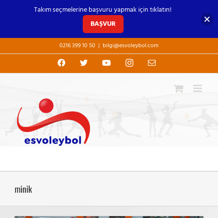
Takım seçmelerine başvuru yapmak için tıklatın!
BAŞVUR
Skip
0216 399 10 50
|
bilgi@esvoleybol.com
to
content
Facebook
X
YouTube
Instagram
E-
posta
minik