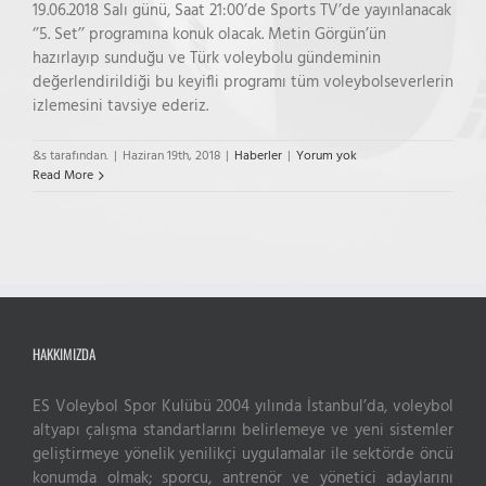
19.06.2018 Salı günü, Saat 21:00’de Sports TV’de yayınlanacak
‘’5. Set’’ programına konuk olacak. Metin Görgün’ün
hazırlayıp sunduğu ve Türk voleybolu gündeminin
değerlendirildiği bu keyifli programı tüm voleybolseverlerin
izlemesini tavsiye ederiz.
&s tarafından.
|
Haziran 19th, 2018
|
Haberler
|
Yorum yok
Read More
HAKKIMIZDA
ES Voleybol Spor Kulübü 2004 yılında İstanbul’da, voleybol
altyapı çalışma standartlarını belirlemeye ve yeni sistemler
Live Support
geliştirmeye yönelik yenilikçi uygulamalar ile sektörde öncü
Submit Request
konumda olmak; sporcu, antrenör ve yönetici adaylarını