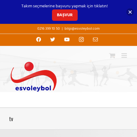
Takım seçmelerine başvuru yapmak için tıklatın!
BAŞVUR
Skip
0216 399 10 50
|
bilgi@esvoleybol.com
to
content
Facebook
X
YouTube
Instagram
E-
posta
tv