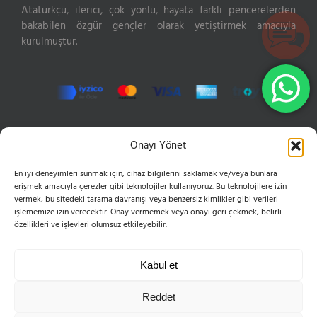
Atatürkçü, ilerici, çok yönlü, hayata farklı pencerelerden
bakabilen özgür gençler olarak yetiştirmek amacıyla
kurulmuştur.
İLETIŞIM
Onayı Yönet
En iyi deneyimleri sunmak için, cihaz bilgilerini saklamak ve/veya bunlara
Hızır Reis Sokak No: 16 34846 Cevizli Maltepe
erişmek amacıyla çerezler gibi teknolojiler kullanıyoruz. Bu teknolojilere izin
Phone:
0216 399 10 50
vermek, bu sitedeki tarama davranışı veya benzersiz kimlikler gibi verileri
Mobile:
0555 654 61 83
işlememize izin verecektir. Onay vermemek veya onayı geri çekmek, belirli
Email:
bilgi@esvoleybol.com
özellikleri ve işlevleri olumsuz etkileyebilir.
Web:
esvoleybol.com
Kabul et
Reddet