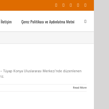
Facebook
X
YouTube
Instagram
E-
posta
İletişim
Çerez Politikası ve Aydınlatma Metni
ası – Tüyap Konya Uluslararası Merkezi’nde düzenlenen
riz.
Read More