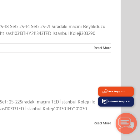
-18 Set: 25-14 Set: 25-21 Sıradaki maçını Beylikdüzü
İhtisas110313THY211343TED İstanbul Koleji303290
Read More
Live Support
t: 25-22Sıradaki maçını TED İstanbul Koleji ile
Submit Request
sas110313TED İstanbul Koleji101130THY101030
Read More