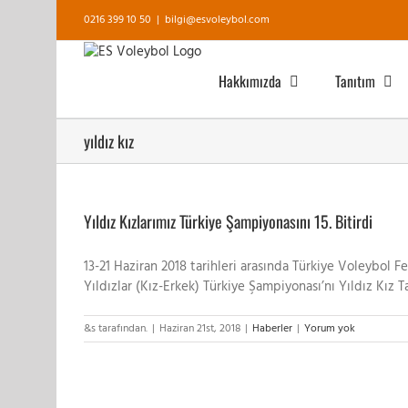
Skip
0216 399 10 50
|
bilgi@esvoleybol.com
to
content
Hakkımızda
Tanıtım
yıldız kız
Yıldız Kızlarımız Türkiye Şampiyonasını 15. Bitirdi
13-21 Haziran 2018 tarihleri arasında Türkiye Voleybol 
Yıldızlar (Kız-Erkek) Türkiye Şampiyonası’nı Yıldız Kız T
&s tarafından.
|
Haziran 21st, 2018
|
Haberler
|
Yorum yok