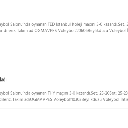
ybol Salonu’nda oynanan TED İstanbul Koleji maçını 3-0 kazandı.Set: 25
arılar dileriz. Takım adıOGMAVPES Voleybol220606Beylikdüzü Voleybol 
ladı
ybol Salonu’nda oynanan THY maçını 3-0 kazandı.Set: 25-20Set: 25-23Se
ar dileriz. Takım adıOGMAVPES Voleybol110303Beylikdüzü Voleybol İhti