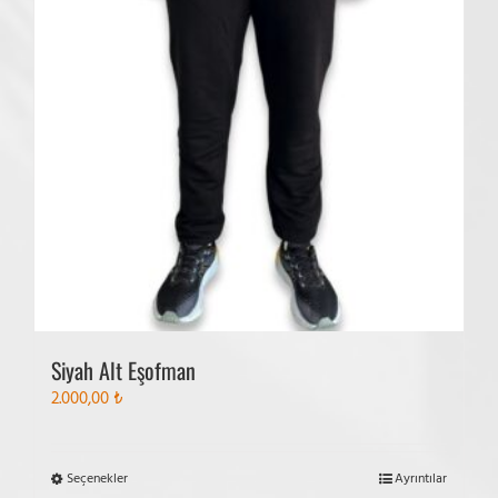
ürün
sayfasından
seçilebilir
Siyah Alt Eşofman
2.000,00
₺
Bu
Seçenekler
Ayrıntılar