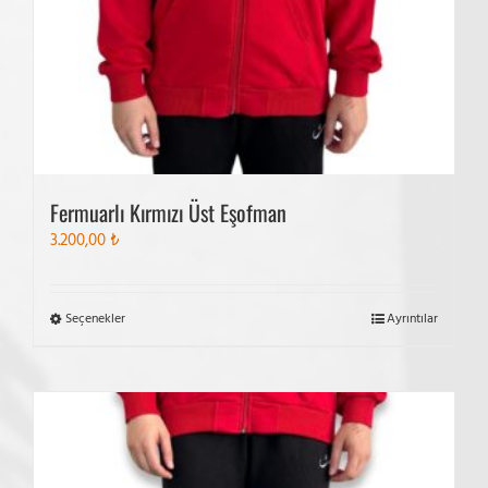
Fermuarlı Kırmızı Üst Eşofman
3.200,00
₺
Bu
Seçenekler
Ayrıntılar
ürünün
birden
fazla
varyasyonu
var.
Seçenekler