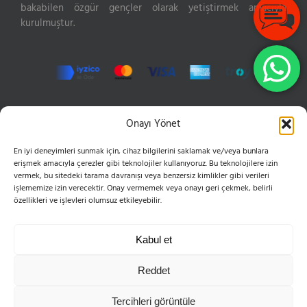
bakabilen özgür gençler olarak yetiştirmek amacıyla
kurulmuştur.
İLETIŞIM
Onayı Yönet
En iyi deneyimleri sunmak için, cihaz bilgilerini saklamak ve/veya bunlara
Hızır Reis Sokak No: 16 34846 Cevizli Maltepe
erişmek amacıyla çerezler gibi teknolojiler kullanıyoruz. Bu teknolojilere izin
Phone:
0216 399 10 50
vermek, bu sitedeki tarama davranışı veya benzersiz kimlikler gibi verileri
Mobile:
0555 654 61 83
işlememize izin verecektir. Onay vermemek veya onayı geri çekmek, belirli
Email:
bilgi@esvoleybol.com
özellikleri ve işlevleri olumsuz etkileyebilir.
Web:
esvoleybol.com
Kabul et
Reddet
Tercihleri görüntüle
Telif Hakkı 2004-2025 ES Spor Kulübü Derneği | Tüm Hakları Saklıdır