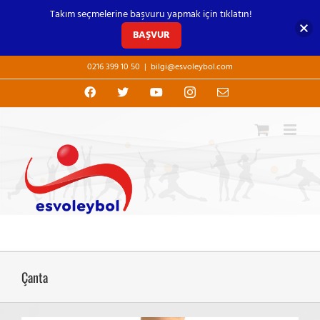
Takım seçmelerine başvuru yapmak için tıklatın!
BAŞVUR
Skip
0216 399 10 50
|
bilgi@esvoleybol.com
to
content
Facebook
X
YouTube
Instagram
E-
posta
Çanta