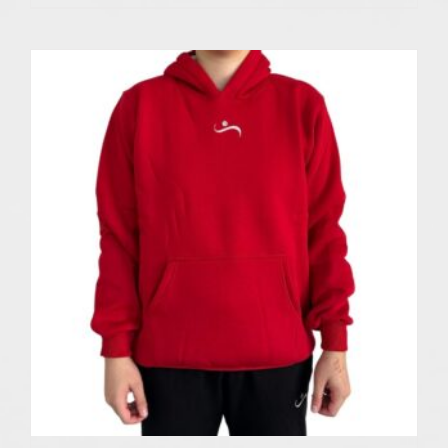
ürünün
birden
fazla
varyasyonu
var.
Seçenekler
ürün
sayfasından
seçilebilir