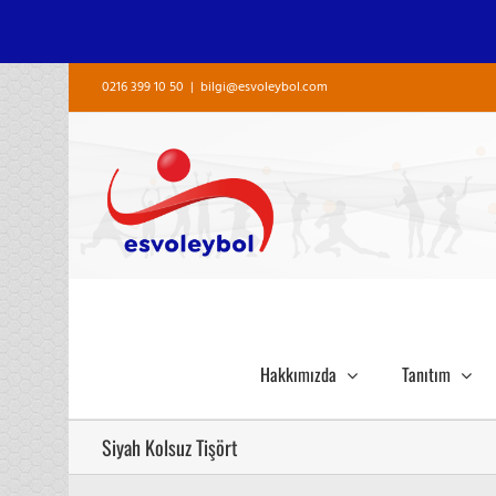
Skip
0216 399 10 50
|
bilgi@esvoleybol.com
to
content
Hakkımızda
Tanıtım
Siyah Kolsuz Tişört