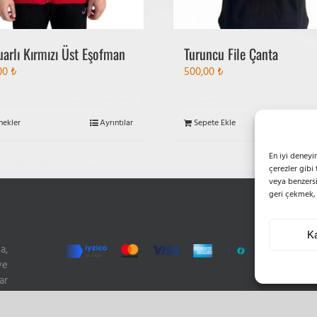
arlı Kırmızı Üst Eşofman
Turuncu File Çanta
,00
₺
500,00
₺
Bu
nekler
Ayrıntılar
Sepete Ekle
A
ürünün
birden
En iyi deneyi
fazla
çerezler gibi
veya benzersi
varyasyonu
geri çekmek, b
var.
İL
Seçenekler
ürün
Ka
sayfasından
a,
H
seçilebilir
ve
P
ar
M
ve
E
ta
W