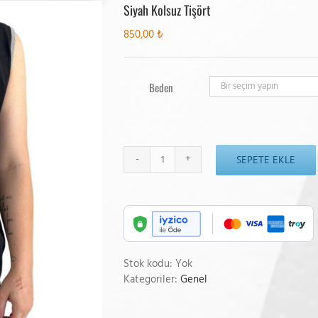
Siyah Kolsuz Tişört
850,00
₺
Beden
SEPETE EKLE
Siyah
Kolsuz
Tişört
adet
Stok kodu:
Yok
Kategoriler:
Genel