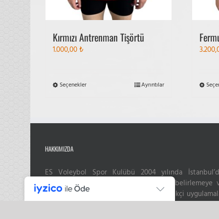
Kırmızı Antrenman Tişörtü
Fermu
1.000,00
₺
3.200
Bu
Seçenekler
Ayrıntılar
Seçe
ürünün
birden
fazla
varyasyonu
var.
HAKKIMIZDA
Seçenekler
ürün
sayfasından
ES Voleybol Spor Kulübü 2004 yılında İstanbul’d
seçilebilir
voleybol altyapı çalışma standartlarını belirlemeye 
yeni sistemler geliştirmeye yönelik yenilikçi uygulamal
ile sektörde öncü konumda olmak; sporcu, antrenör 
yönetici adaylarını Atatürkçü, ilerici, çok yönlü, haya