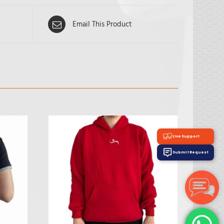
Email This Product
Live Support
Submit Request