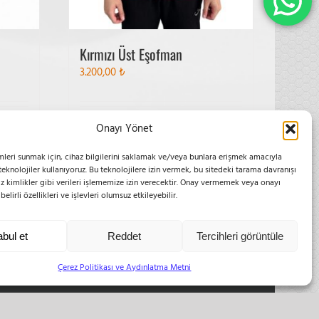
Kırmızı Üst Eşofman
3.200,00
₺
Bu
yrıntılar
Seçenekler
Ayrıntılar
Onayı Yönet
ürünün
birden
mleri sunmak için, cihaz bilgilerini saklamak ve/veya bunlara erişmek amacıyla
 teknolojiler kullanıyoruz. Bu teknolojilere izin vermek, bu sitedeki tarama davranışı
fazla
z kimlikler gibi verileri işlememize izin verecektir. Onay vermemek veya onayı
varyasyonu
elirli özellikleri ve işlevleri olumsuz etkileyebilir.
var.
ETIŞIM
Seçenekler
ürün
bul et
Reddet
Tercihleri görüntüle
sayfasından
ızır Reis Sokak No: 16 34846 Cevizli Maltepe
seçilebilir
hone:
0216 399 10 50
Çerez Politikası ve Aydınlatma Metni
obile:
0555 654 61 83
mail:
bilgi@esvoleybol.com
eb:
esvoleybol.com