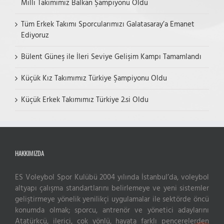
Milli Takımımız Balkan Şampiyonu Oldu
Tüm Erkek Takımı Sporcularımızı Galatasaray’a Emanet
Ediyoruz
Bülent Güneş ile İleri Seviye Gelişim Kampı Tamamlandı
Küçük Kız Takımımız Türkiye Şampiyonu Oldu
Küçük Erkek Takımımız Türkiye 2.si Oldu
HAKKIMIZDA
ES Voleybol Spor Kulübü 2004 yılında İstanbul’da, voleybol
altyapı çalışma standartlarını belirlemeye ve yeni sistemler
Live Support
geliştirmeye yönelik yenilikçi uygulamalar ile sektörde öncü
Submit Request
konumda olmak; sporcu, antrenör ve yönetici adaylarını
Atatürkçü, ilerici, çok yönlü, hayata farklı pencerelerden