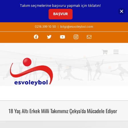
Takım seçmelerine başvuru yapmak için tıklatın!
BAŞVUR
Skip
0216 399 10 50
|
bilgi@esvoleybol.com
to
content
Facebook
X
YouTube
Instagram
E-
posta
18 Yaş Altı Erkek Milli Takımımız Çekya’da Mücadele Ediyor