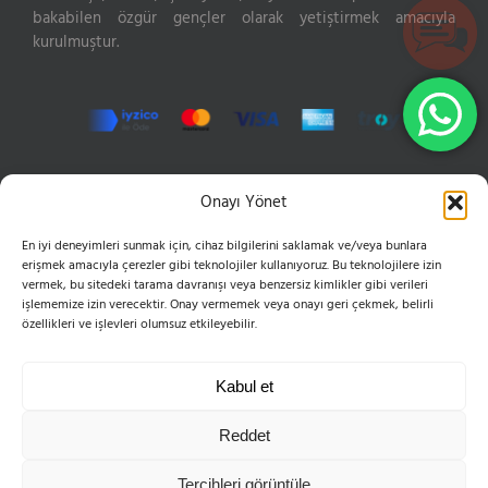
bakabilen özgür gençler olarak yetiştirmek amacıyla
kurulmuştur.
İLETIŞIM
Onayı Yönet
En iyi deneyimleri sunmak için, cihaz bilgilerini saklamak ve/veya bunlara
Hızır Reis Sokak No: 16 34846 Cevizli Maltepe
erişmek amacıyla çerezler gibi teknolojiler kullanıyoruz. Bu teknolojilere izin
Phone:
0216 399 10 50
vermek, bu sitedeki tarama davranışı veya benzersiz kimlikler gibi verileri
Mobile:
0555 654 61 83
işlememize izin verecektir. Onay vermemek veya onayı geri çekmek, belirli
Email:
bilgi@esvoleybol.com
özellikleri ve işlevleri olumsuz etkileyebilir.
Web:
esvoleybol.com
Kabul et
Reddet
Tercihleri görüntüle
Telif Hakkı 2004-2025 ES Spor Kulübü Derneği | Tüm Hakları Saklıdır