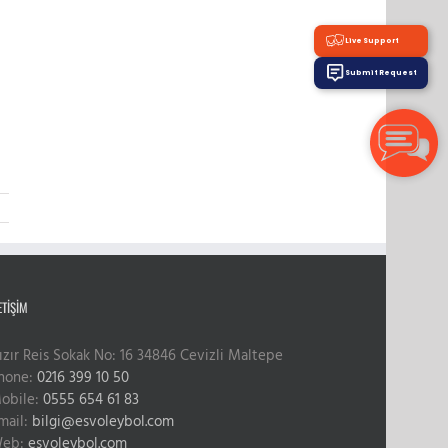
Live Support
Submit Request
ETIŞIM
ızır Reis Sokak No: 16 34846 Cevizli Maltepe
hone:
0216 399 10 50
obile:
0555 654 61 83
mail:
bilgi@esvoleybol.com
eb:
esvoleybol.com