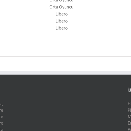
Orta Oyuncu
Orta Oyuncu
Libero
Libero
Libero
İL
a,
H
ve
P
ar
M
ve
E
ta
W