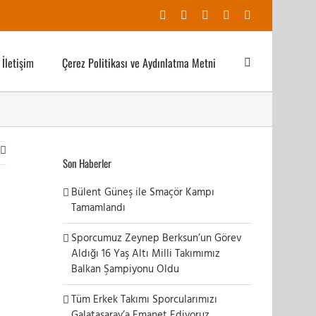
Facebook
X
YouTube
Instagram
E-
posta
İletişim
Çerez Politikası ve Aydınlatma Metni
Son Haberler
Bülent Güneş ile Smaçör Kampı
Tamamlandı
Sporcumuz Zeynep Berksun’un Görev
Aldığı 16 Yaş Altı Milli Takımımız
Balkan Şampiyonu Oldu
Tüm Erkek Takımı Sporcularımızı
Galatasaray’a Emanet Ediyoruz