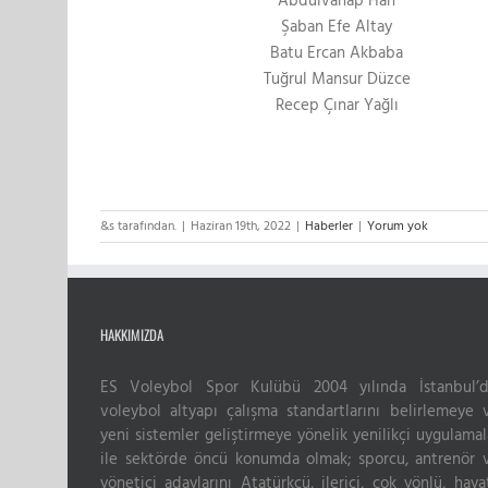
Abdulvahap Han
Şaban Efe Altay
Batu Ercan Akbaba
Tuğrul Mansur Düzce
Recep Çınar Yağlı
&s tarafından.
|
Haziran 19th, 2022
|
Haberler
|
Yorum yok
HAKKIMIZDA
ES Voleybol Spor Kulübü 2004 yılında İstanbul’d
voleybol altyapı çalışma standartlarını belirlemeye 
yeni sistemler geliştirmeye yönelik yenilikçi uygulamal
ile sektörde öncü konumda olmak; sporcu, antrenör 
yönetici adaylarını Atatürkçü, ilerici, çok yönlü, haya