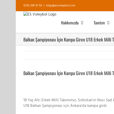
Skip
0216 399 10 50
|
bilgi@esvoleybol.com
to
content
Hakkımızda
Tanıtım
Balkan Şampiyonası İçin Kampa Giren U18 Erkek Milli T
View
Larger
Balkan Şampiyonası İçin Kampa Giren U18 Erkek Milli T
Image
18 Yaş Altı Erkek Milli Takımımız, Sırbistan’ın Novi Sad
U18 Balkan Şampiyonası için Ankara’da kampa girdi.