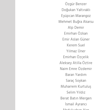
Özgür Benzer
Doğukan Yaltıraklı
Eyüpcan Marangoz
Mehmet Buğra Akarsu
Alp Demir
Emirhan Özkan
Emir Aslan Güner
Kerem Suel
Yılmaz Üner
Emirhan Özçelik
Aleksey Atilla Öztire
Naim Emre Özdemir
Baran Yardım
Saraç Soykan
Muharrem Kurtuluş
Selim Yıldız
Berat Batın Mergen
İsmail Ayrancı