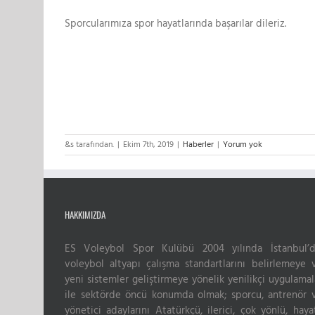
Sporcularımıza spor hayatlarında başarılar dileriz.
&s tarafından.
|
Ekim 7th, 2019
|
Haberler
|
Yorum yok
HAKKIMIZDA
ES Voleybol Spor Kulübü 2004 yılında İstanbul’d
voleybol altyapı çalışma standartlarını belirlemeye 
yeni sistemler geliştirmeye yönelik yenilikçi uygulamal
ile sektörde öncü konumda olmak; sporcu, antrenör 
yönetici adaylarını Atatürkçü, ilerici, çok yönlü, haya