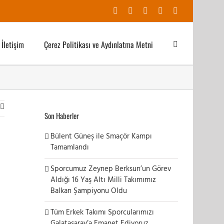
Facebook
X
YouTube
Instagram
E-
posta
İletişim
Çerez Politikası ve Aydınlatma Metni
Son Haberler
Bülent Güneş ile Smaçör Kampı
Tamamlandı
Sporcumuz Zeynep Berksun’un Görev
Aldığı 16 Yaş Altı Milli Takımımız
Balkan Şampiyonu Oldu
Tüm Erkek Takımı Sporcularımızı
Galatasaray’a Emanet Ediyoruz