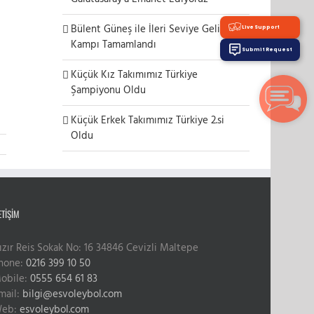
Bülent Güneş ile İleri Seviye Gelişim
Live Support
Kampı Tamamlandı
Submit Request
Küçük Kız Takımımız Türkiye
Şampiyonu Oldu
Küçük Erkek Takımımız Türkiye 2.si
Oldu
ETIŞIM
ızır Reis Sokak No: 16 34846 Cevizli Maltepe
hone:
0216 399 10 50
obile:
0555 654 61 83
mail:
bilgi@esvoleybol.com
eb:
esvoleybol.com