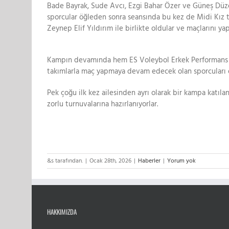
Bade Bayrak, Sude Avcı, Ezgi Bahar Özer ve Güneş Düze
sporcular öğleden sonra seansında bu kez de Midi Kız 
Zeynep Elif Yıldırım ile birlikte oldular ve maçlarını yapt
Kampın devamında hem ES Voleybol Erkek Performans Ta
takımlarla maç yapmaya devam edecek olan sporcuları o
Pek çoğu ilk kez ailesinden ayrı olarak bir kampa katıl
zorlu turnuvalarına hazırlanıyorlar.
&s tarafından.
|
Ocak 28th, 2026
|
Haberler
|
Yorum yok
HAKKIMIZDA