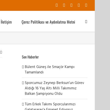
Facebook
X
YouTube
Instagram
E-
posta
İletişim
Çerez Politikası ve Aydınlatma Metni
Son Haberler
Bülent Güneş ile Smaçör Kampı
Tamamlandı
Sporcumuz Zeynep Berksun’un Görev
Aldığı 16 Yaş Altı Milli Takımımız
Balkan Şampiyonu Oldu
Tüm Erkek Takımı Sporcularımızı
Galatasaray’a Emanet Ediyoruz