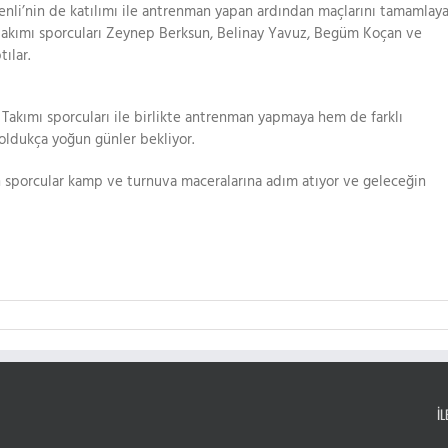
nli’nin de katılımı ile antrenman yapan ardından maçlarını tamamlay
takımı sporcuları Zeynep Berksun, Belinay Yavuz, Begüm Koçan ve
ılar.
kımı sporcuları ile birlikte antrenman yapmaya hem de farklı
ldukça yoğun günler bekliyor.
an sporcular kamp ve turnuva maceralarına adım atıyor ve geleceğin
İL