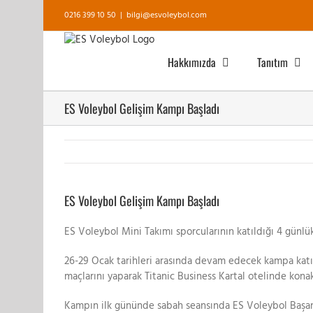
Skip
0216 399 10 50
|
bilgi@esvoleybol.com
to
content
Hakkımızda
Tanıtım
ES Voleybol Gelişim Kampı Başladı
View
Larger
ES Voleybol Gelişim Kampı Başladı
Image
ES Voleybol Mini Takımı sporcularının katıldığı 4 günlü
26-29 Ocak tarihleri arasında devam edecek kampa katı
maçlarını yaparak Titanic Business Kartal otelinde konakl
Kampın ilk gününde sabah seansında ES Voleybol Başan