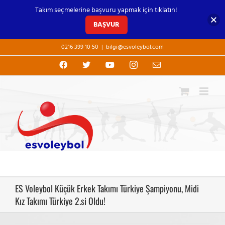
Takım seçmelerine başvuru yapmak için tıklatın!
BAŞVUR
Skip
0216 399 10 50
|
bilgi@esvoleybol.com
to
content
Facebook
X
YouTube
Instagram
E-
posta
ES Voleybol Küçük Erkek Takımı Türkiye Şampiyonu, Midi
Kız Takımı Türkiye 2.si Oldu!